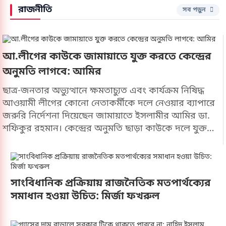
রাজনীতি
অব্যাহত থাকবে বলে আশা
সব পড়ুন
প্রকাশ করেন।
আ.লীগের কাউকে জামায়াতে যুক্ত করতে কেন্দ্রের
অনুমতি লাগবে: আমির
ছাত্র-জনতার অভ্যুত্থানে ক্ষমতাচ্যুত এবং কার্যক্রম নিষিদ্ধ
আওয়ামী লীগের কোনো নেতাকর্মীকে দলে নেওয়ার ব্যাপারে
জরুরি নির্দেশনা দিয়েছেন জামায়াতে ইসলামীর আমির ডা.
শফিকুর রহমান। কেন্দ্রের অনুমতি ছাড়া কাউকে দলে যুক্ত
না করতে তৃণমূল পর্যায়ের নেতাকর্মীদের নির্দেশনা দিয়েছেন
তিনি।শুক্রবার (৭ আগস্ট) সকালে বাগেরহাটে
সাংবাদিকদের সঙ্গে এক মতবিনিময় সভায় তিনি এই
নির্দেশনার কথা জানান।জামায়াত আমির বলেন, রাজনীতি
সাংবিধানিক প্রক্রিয়ায় রাজনৈতিক মতপার্থক্যের
হচ্ছে একটি সুস্থ সাংস্কৃতিক চর্চার জায়গা। এখানে কোনো
সমাধান হওয়া উচিত: মির্জা ফখরুল
মাস্তান বা সন্ত্রাসী মানসিকতার মানুষের স্থান নেই।দলীয়
নেতাকর্মীদের প্রতি নির্দেশনা দিয়ে আমির বলেন, আওয়ামী