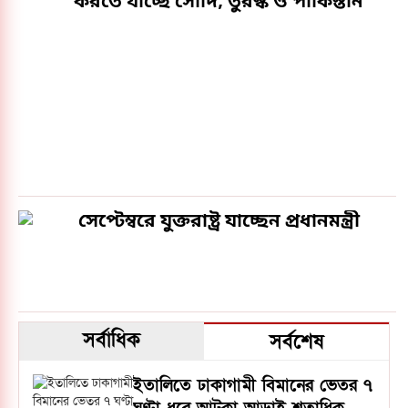
করতে যাচ্ছে সৌদি, তুরস্ক ও পাকিস্তান
করেছে।বাংলাদেশের পশ্চিমমুখী রপ্তানি বাণিজ্যের প্রায়
৭০ শতাংশ, বিশেষ করে ইউরোপ ও যুক্তরাষ্ট্রের
বাজারমুখী পণ্য, লোহিত সাগর ও এর আশপাশের
নৌপথ ব্যবহার করে পরিবহন করা হয়। ফলে এই
জলপথের নিরাপত্তা বাংলাদেশের অর্থনৈতিক স্বার্থের
পাশাপাশি বৈশ্বিক নৌ-চলাচলের স্বাধীনতার সঙ্গেও
সরাসরি সম্পর্কিত।সূত্র: আলজাজিরা
সেপ্টেম্বরে যুক্তরাষ্ট্র যাচ্ছেন প্রধানমন্ত্রী
সর্বাধিক
সর্বশেষ
ইতালিতে ঢাকাগামী বিমানের ভেতর ৭