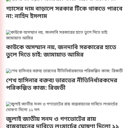
লীগ ও তাদের নেতাকর্মীদের আমাদের দলে যুক্ত করতে হলে
গ্যাসের দাম বাড়ালে সরকার টিকে থাকতে পারবে
কেন্দ্রের অনুমতি লাগবে। তাদের রাজনীতি করার সময়
না: নাহিদ ইসলাম
এখনো আসেনি। তারা অসংখ্য মায়ের কোল খালি করেছে।
বিনিময়ে তারা এখন পর্যন্ত দুঃখ প্রকাশও করেনি। পক্ষান্তরে
তারা এখনো হুমকি ধামকি দিয়ে আসছে।উপস্থিত
সাংবাদিকদের উদ্দেশে ডা. শফিকুর রহমান বলেন,
গণমাধ্যম সমাজের গুরুত্বপূর্ণ একটি অংশ। দেশের মানুষের
কাউকে অসম্মান নয়, জনদাবি সরকারের হাতে
কাছে সঠিক তথ্য তুলে ধরতে সাংবাদিকদের দায়িত্বশীল
তুলে দিতে চাই: জামায়াত আমির
ভূমিকা পালন করতে হবে। একই সঙ্গে গণমাধ্যমের স্বাধীনতা
ও সাংবাদিকদের পেশাগত নিরাপত্তার বিষয়টিও গুরুত্বের
সঙ্গে বিবেচনা করা প্রয়োজন।বাগেরহাট সার্কিট হাউজ
শেখ হাসিনার বক্তব্য ভারতের নীতিনির্ধারকদের
মিলনায়তনে জেলা জামায়াতের আমির মাওলানা রেজাউল
করীমের সভাপতিত্বে অনুষ্ঠিত মতবিনিময় সভায় জামায়াতে
পরিকল্পিত কাজ: রিজভী
ইসলামী বাগেরহাট জেলা শাখার বিভিন্ন পর্যায়ের
নেতাকর্মীরা ও বাগেরহাট থেকে নির্বাচিত তিন এমপি
উপস্থিত ছিলেন।
জুলাই জাতীয় সনদ ও গণভোটের রায়
বাস্তবায়নের দাবিতে লংমার্চের ঘোষণা দিলো ১১