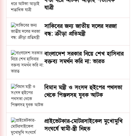
ঘণ্টা ধরে আটকা আড়াই শতাধিক
যাত্রী
সাকিবের জন্য জাতীয় দলের দরজা
বন্ধ: ক্রীড়া প্রতিমন্ত্রী
বাংলাদেশ সরকার নিয়ে শেখ হাসিনার
বক্তব্য সমর্থন করি না: ভারত
বিমান মন্ত্রী ও সংসদ হুইপের পথসভা
থেকে পিস্তলসহ যুবক আটক
প্রাইভেটকার-মোটরসাইকেল মুখোমুখি
সংঘর্ষে স্বামী-স্ত্রী নিহত