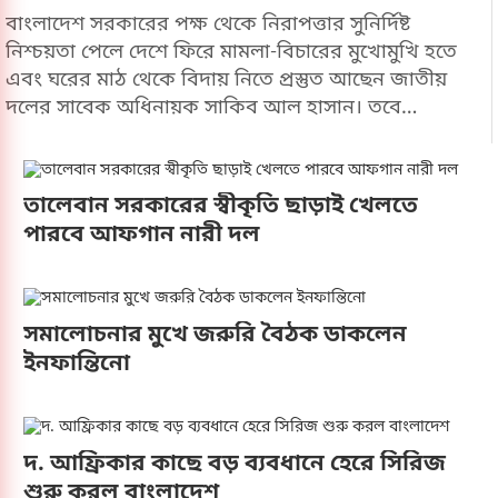
বাংলাদেশ সরকারের পক্ষ থেকে নিরাপত্তার সুনির্দিষ্ট
নিশ্চয়তা পেলে দেশে ফিরে মামলা-বিচারের মুখোমুখি হতে
এবং ঘরের মাঠ থেকে বিদায় নিতে প্রস্তুত আছেন জাতীয়
দলের সাবেক অধিনায়ক সাকিব আল হাসান। তবে
স্বাভাবিক প্রক্রিয়ায় তার দেশে ফেরা এবং জাতীয় দলের
হয়ে খেলার আর কোনো সুযোগ নেই বলে স্পষ্ট জানিয়ে
দিয়েছেন যুব ও ক্রীড়া প্রতিমন্ত্রী মো. আমিনুল হক।শুক্রবার
তালেবান সরকারের স্বীকৃতি ছাড়াই খেলতে
(৭ আগস্ট) ক্রিকেটভিত্তিক ওয়েবসাইট ক্রিকবাজকে দেওয়া
পারবে আফগান নারী দল
সাক্ষাৎকারে তিনি সরকারের এই কঠোর অবস্থানের কথা
জানান।ক্রীড়া প্রতিমন্ত্রী জানান, সরকার এতদিন সাকিবকে
একজন খেলোয়াড় হিসেবে বিবেচনা করে তার প্রতি যথেষ্ট
সহনশীল ও নমনীয় ছিল, কিন্তু সাকিব একজন ক্রিকেটার
সমালোচনার মুখে জরুরি বৈঠক ডাকলেন
হিসেবে নিজের অবস্থান ধরে না রেখে পুরোপুরি রাজনৈতিক
ইনফান্তিনো
অবস্থান বেছে নিয়েছেন। ফলে বর্তমান পরিস্থিতিতে তার
জাতীয় দলের হয়ে খেলার সুযোগ আর অবশিষ্ট নেই।সম্প্রতি
নয়দিল্লিতে ক্ষমতাচ্যুত প্রধানমন্ত্রী শেখ হাসিনার একটি
দ. আফ্রিকার কাছে বড় ব্যবধানে হেরে সিরিজ
ভার্চ্যুয়াল সংবাদ সম্মেলনে সাকিবের অংশ নেওয়া প্রশঙ্গ
শুরু করল বাংলাদেশ
টেনে আমিনুল হক বলেন, ‘যে ব্যক্তি স্বৈরাচারের স্টেজে