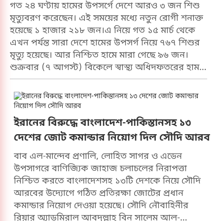
শেষ না হওয়া পর্যন্ত ফ্লাইট ছাড়তে পারবে না। স্থানীয়
গত ২৪ ঘণ্টায় হামের উপসর্গে দেশে আরও ৩ জন শিশু
সময় দুপুর প্রায় সোয়া ২টা পর্যন্ত বিমানটি
মৃত্যুবরণ করেছেন। এই সময়ের মধ্যে নতুন রোগী শনাক্ত
বিমানবন্দরেই অবস্থান করছিল। তবে কখন পুনরায়
হয়েছে ১ হাজার ২১৮ জন।এ নিয়ে গত ১৫ মার্চ থেকে
যাত্রা শুরু হবে, সে বিষয়ে তখনও কর্তৃপক্ষ নিশ্চিত
এখন পর্যন্ত সারা দেশে হামের উপসর্গ নিয়ে ৭৬৭ শিশুর
কোনো সময়সূচি জানাতে পারেনি। যাত্রীরা জানান,
মৃত্যু হয়েছে। আর নিশ্চিত হামে মারা গেছে ৯৬ জন।
দীর্ঘ সময় উড়োজাহাজের ভেতরে আটকে থাকায়
শুক্রবার (৭ আগস্ট) বিকেলে স্বাস্থ্য অধিদফতরের হাম-
শিশু ও বয়স্কসহ অনেক যাত্রী অসুস্থ হয়ে পড়েছেন।
বিষয়ক হালনাগাদ প্রতিবেদনে এসব তথ্য জানানো
তারা বিমান কর্তৃপক্ষ ও সরকারের দ্রুত হস্তক্ষেপ
হয়েছে।প্রতিবেদনে বলা হয়েছে, গত ২৪ ঘণ্টায় হাম
কামনা করেছেন।শরিফুল আলম নামে এক যাত্রী
উপসর্গে মারা যাওয়া ৩ জনের দুই জন সিলেটের বাসিন্দা
গণমাধ্যমকে বলেন, বিমানের ব্যবস্থাপনা পরিচালক
(সিলেট-১ ও হবিগঞ্জ-১) এবং ১ জন ময়মনসিংহের
ইরানের বিরুদ্ধে বাংলাদেশ-পাকিস্তানসহ ১৩
ও সরকারের কাছে আমাদের অনুরোধ, দ্রুত ব্যবস্থা
বাসিন্দা। তবে এ সময়ে পরীক্ষায় কারও হামজনিত মৃত্যু
দেশের জোট কমান্ডার নিয়োগ দিল সৌদি আরব
নেওয়া হোক। গরম ও অস্বস্তিকর পরিবেশে মানুষ
নিশ্চিত হয়নি। স্বাস্থ্য অধিদফতরের প্রতিবেদন বলছে,
ক্রমেই অসুস্থ হয়ে পড়ছে।এ ব্যাপারে বিমান
১০১৭ জন নতুন রোগীসহ এখন পর্যন্ত সন্দেহজনক হাম
বাব এল-মান্দেব প্রণালি, লোহিত সাগর ও এডেন
বাংলাদেশ এয়ারলাইন্সের আনুষ্ঠানিক কোনো বক্তব্য
রোগীর সংখ্যা দাঁড়িয়েছে ১ লাখ ৩৪ হাজার ৬৫৫ জন
উপসাগরে বাণিজ্যিক জাহাজ চলাচলের নিরাপত্তা
পাওয়া যায়নি। যোগাযোগের চেষ্টা করা হলেও
এবং ২০১ জন নতুন রোগীসহ নিশ্চিত হাম রোগীর সংখ্যা
নিশ্চিত করতে বাংলাদেশসহ ১৩টি দেশকে নিয়ে সৌদি
প্রতিষ্ঠানটির মহাব্যবস্থাপক (জনসংযোগ) বোসরা
দাঁড়িয়েছে। আর এখন পর্যন্ত সুস্থ হয়ে বাড়ি ফিরেছেন ১
আরবের উদ্যোগে গঠিত প্রতিরক্ষা জোটের প্রধান
ইসলাম ফোন না ধরায় যোগাযোগ করা সম্ভব হয়নি।
লাখ ১২ হাজার ৫২৫ জন।
কমান্ডার নিয়োগ দেওয়া হয়েছে। সৌদি নৌবাহিনীর
তবে বিমানের একটি সূত্রে জানিয়েছে, বিকল্প ফ্লাইট,
রিয়ার অ্যাডমিরাল আবদুল্লাহ বিন সালেম আল-