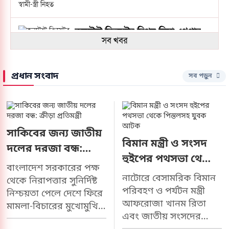
কনটেন্ট ক্রিয়েটর রিপন মিয়া গ্রেপ্তার
সব খবর
পাট ঘরে, এখন ধান চাষে ব্যস্ত
প্রধান সংবাদ
সব পড়ুন
টুঙ্গিপাড়ার কৃষক
বাংলাদেশ মফস্বল সাংবাদিক
সোসাইটি ঢাকা মহানগর উত্তরের
সাকিবের জন্য জাতীয়
কমিটি অনুমোদন
বিমান মন্ত্রী ও সংসদ
দলের দরজা বন্ধ:
হুইপের পথসভা থেকে
ক্রীড়া প্রতিমন্ত্রী
বাংলাদেশ সরকারের পক্ষ
মনসুর আলী মেডিকেল কলেজ
পিস্তলসহ যুবক আটক
নাটোরে বেসামরিক বিমান
থেকে নিরাপত্তার সুনির্দিষ্ট
পরিচালনা পর্ষদ পুনর্গঠন নিয়ে
পরিবহণ ও পর্যটন মন্ত্রী
নিশ্চয়তা পেলে দেশে ফিরে
উত্তেজনা
আফরোজা খানম রিতা
মামলা-বিচারের মুখোমুখি
এবং জাতীয় সংসদের
হতে এবং ঘরের মাঠ থেকে
গভীর সমুদ্রের সম্পদ আহরণের চেষ্টা