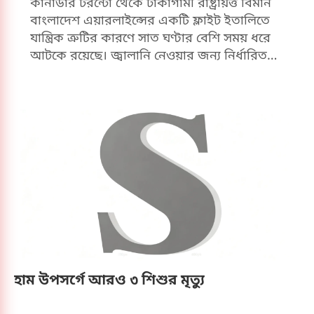
কানাডার টরন্টো থেকে ঢাকাগামী রাষ্ট্রায়ত্ত বিমান
বাংলাদেশ এয়ারলাইন্সের একটি ফ্লাইট ইতালিতে
যান্ত্রিক ত্রুটির কারণে সাত ঘণ্টার বেশি সময় ধরে
আটকে রয়েছে। জ্বালানি নেওয়ার জন্য নির্ধারিত
যাত্রাবিরতির সময় উড়োজাহাজটিতে এ সমস্যা দেখা
দেয়। যাত্রীরা উড়োজাহাজের ভেতরেই অবস্থান
করছেন। যাত্রীদের সূত্রে জানা গেছে, আড়াই
শতাধিক যাত্রী নিয়ে বিমান বাংলাদেশ এয়ারলাইন্সের
বিজি-৩০৬ ফ্লাইটটি বৃহস্পতিবার (৬ আগস্ট) স্থানীয়
সময় বিকেল ৫টার দিকে কানাডার টরন্টো থেকে
ঢাকার উদ্দেশে যাত্রা শুরু করে। শুক্রবার (৭
আগস্ট) স্থানীয় সময় সকাল ৭টা ২০ মিনিটে
জ্বালানি নেওয়ার জন্য ইতালির রোমের ফিউমিচিনো
বিমানবন্দরে অবতরণ করে উড়োজাহাজটি।
অবতরণের পর কারিগরি পরীক্ষায় যান্ত্রিক ত্রুটি ধরা
পড়লে বিমানটি মেরামতের উদ্যোগ নেওয়া হয়।
হাম উপসর্গে আরও ৩ শিশুর মৃত্যু
ফ্লাইটে থাকা যাত্রীরা জানান, উড়োজাহাজে যান্ত্রিক
সমস্যা দেখা দেওয়ায় তাদের জানানো হয়, মেরামত