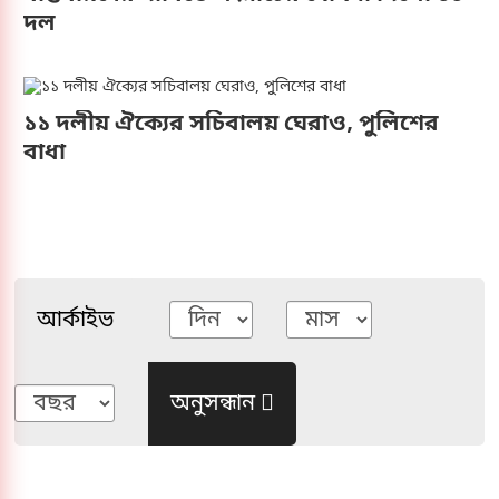
দল
১১ দলীয় ঐক্যের সচিবালয় ঘেরাও, পুলিশের
বাধা
আর্কাইভ
অনুসন্ধান