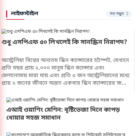
কারণ উল্লেখ করলেও কনসার্ট স্থগিতের নির্দিষ্ট কারণ
সম্পর্কে আনুষ্ঠানিকভাবে বিস্তারিত কোনো ব্যাখ্যা দেওয়া
লাইফস্টাইল
সব পড়ুন
হয়নি।
শুধু এসপিএফ ৫০ লিখলেই কি সানস্ক্রিন নিরাপদ?
অস্ট্রেলিয়া বিশ্বের অন্যতম স্কিন ক্যান্সারের হটস্পট, যেখানে
প্রতি বছর প্রায় ২,০০০ মানুষ স্কিন ক্যান্সার এবং
মেলানোমায় মারা যায় এবং প্রতি ৩ জন অস্ট্রেলিয়ানের মধ্যে
প্রায় ২ জনের জীবনে অন্তত একবার স্কিন ক্যান্সারের জন্য
অস্ত্রোপচার করাতে হবে বলে ধারণা করা হয়। এমন একটি
দেশে যেখানে সানস্ক্রিন একটি দৈনন্দিন প্রয়োজনীয় জিনিস,
সেখানে ২০২৫ সালের মাঝামাঝি সময়ে শুরু হওয়া একটি
এআই ওয়াশিং মেশিন: বৃষ্টিভেজা দিনে কাপড়
বিতর্ক বিশ্বব্যাপী মনোযোগ আকর্ষণ করে।ভোক্তা অধিকার
ধোয়ার সহজ সমাধান
সংস্থা ‘চয়েস’ এর অনুসন্ধানে দেখা যায় যে, ২০টি জনপ্রিয়
সানস্ক্রিনের মধ্যে ১৬টিই তাদের লেবেলে উল্লিখিত