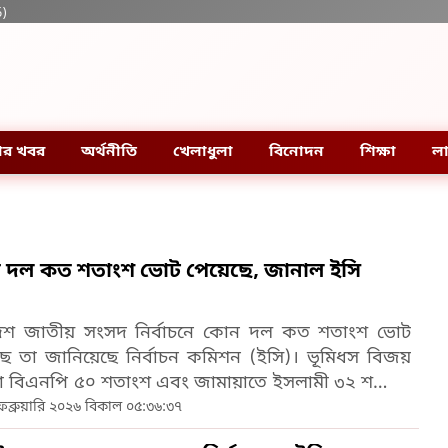
6)
ার খবর
অর্থনীতি
খেলাধুলা
বিনোদন
শিক্ষা
লা
 দল কত শতাংশ ভোট পেয়েছে, জানাল ইসি
োদশ জাতীয় সংসদ নির্বাচনে কোন দল কত শতাংশ ভোট
ছে তা জানিয়েছে নির্বাচন কমিশন (ইসি)। ভূমিধস বিজয়
া বিএনপি ৫০ শতাংশ এবং জামায়াতে ইসলামী ৩২ শতাংশ
পেয়েছে। এনসিপি পেয়েছে ৩ দশমিক ০৫ শতাংশ ভোট।
ব্রুয়ারি ২০২৬ বিকাল ০৫:৩৬:৩৭
র (১৫ ফেব্রুয়ারি) ইসির তৈরি দলভিত্তিক প্রাপ্ত ভোটের