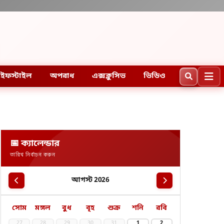
ইফস্টাইল
অপরাধ
এক্সক্লুসিভ
ভিডিও
📅 ক্যালেন্ডার
তারিখ নির্বাচন করুন
আগস্ট 2026
সোম
মঙ্গল
বুধ
বৃহ
শুক্র
শনি
রবি
27
28
29
30
31
1
2