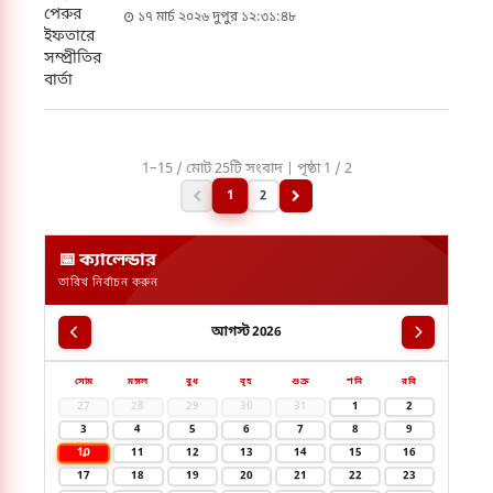
১৭ মার্চ ২০২৬ দুপুর ১২:৩১:৪৮
1–15 / মোট 25টি সংবাদ | পৃষ্ঠা 1 / 2
1
2
📅 ক্যালেন্ডার
তারিখ নির্বাচন করুন
আগস্ট 2026
সোম
মঙ্গল
বুধ
বৃহ
শুক্র
শনি
রবি
27
28
29
30
31
1
2
3
4
5
6
7
8
9
10
11
12
13
14
15
16
17
18
19
20
21
22
23