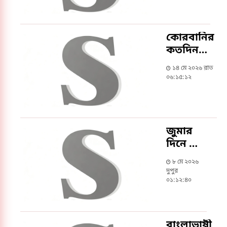
কোরবানির
কতদিন
আগে চুল-
১৪ মে ২০২৬ রাত
নখ কাটতে
০৬:১৫:১২
হয়
জুমার
দিনে যে
সব
৮ মে ২০২৬
আমল
দুপুর
করবেন
০১:১২:৪০
বাংলাভাষী