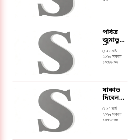
রেখে
ঈদুল
ফিতর
পবিত্র
জুমাতুল
বিদা
২০ মার্চ
আজ
২০২৬ সকাল
১০:৪৯:০২
যাকাত
দিবেন
যেভাবে
১৭ মার্চ
২০২৬ সকাল
১০:৪৫:৩৪