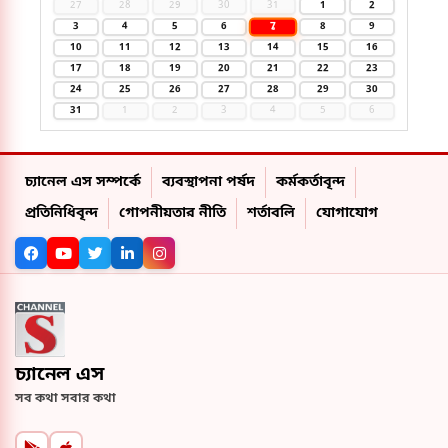
27
28
29
30
31
1
2
7
3
4
5
6
8
9
10
11
12
13
14
15
16
17
18
19
20
21
22
23
24
25
26
27
28
29
30
31
1
2
3
4
5
6
চ্যানেল এস সম্পর্কে
ব্যবস্থাপনা পর্ষদ
কর্মকর্তাবৃন্দ
প্রতিনিধিবৃন্দ
গোপনীয়তার নীতি
শর্তাবলি
যোগাযোগ
চ্যানেল এস
সব কথা সবার কথা