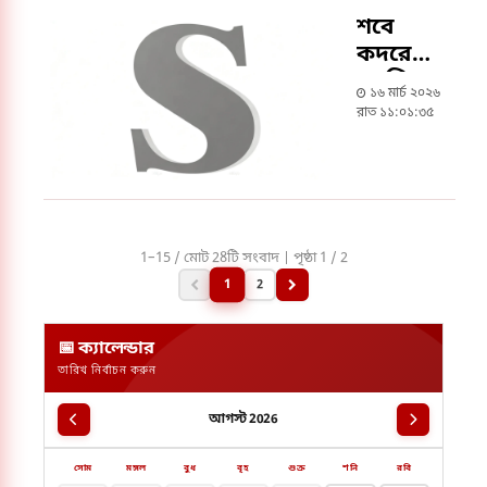
শবে
কদরে
মসজিদে
১৬ মার্চ ২০২৬
মসজিদে
রাত ১১:০১:৩৫
মুসল্লিদের
ভিড়
1–15 / মোট 28টি সংবাদ | পৃষ্ঠা 1 / 2
1
2
📅 ক্যালেন্ডার
তারিখ নির্বাচন করুন
আগস্ট 2026
সোম
মঙ্গল
বুধ
বৃহ
শুক্র
শনি
রবি