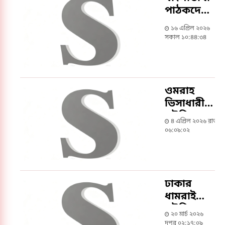
পাঠকদের
মাঝে
১৬ এপ্রিল ২০২৬
পাঠাভ্যাস
সকাল ১০:৪৪:৩৪
বাড়াতে
হবে:
ড.মিজানুর
রহমান
ওমরাহ
আজহারি
ভিসাধারীদের
সৌদি ছাড়ার
৪ এপ্রিল ২০২৬ রাত
নির্দেশ
০৬:০৯:০২
ঢাকার
ধামরাইয়ে
সৌদির
২০ মার্চ ২০২৬
সাথে মিল
দুপুর ০২:১৭:০৯