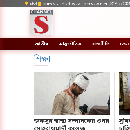
ঢাকা
শুক্রবার ০৭ শ্রাবণ ২০২৬ সকাল ০২:৪৮:২৭ (07-Aug-202
জাতীয়
আন্তর্জাতিক
রাজনীতি
জেল
শিক্ষা
জকসুর স্বাস্থ্য সম্পাদকের ওপর
সুবি
সোহরাওয়ার্দী কলেজ
চাহি