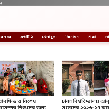
6)
ার খবর
অর্থনীতি
খেলাধুলা
বিনোদন
শিক্ষা
লা
ধাবঞ্চিত ও বিশেষ
ঢাকা বিশ্ববিদ্যালয় আবৃত
দাসম্পন্ন শিশুদের জন্য
সংসদের ২০২৬–২৭ কার্যন