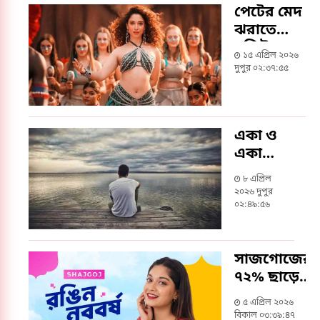
পেটের মেদ
ঝরাতে
বলিউড
১৫ এপ্রিল ২০২৬
অভিনেত্রীর
দুপুর ০২:৩৭:৫৫
প্রশিক্ষকের
তিন
পরামর্শ
একা ও
একাকীত্ব
যেমন
৮ এপ্রিল
২০২৬ দুপুর
০২:৪৯:৫৬
সাজগোজের
৭২% ছাড়ে
এবার পহেলা
৫ এপ্রিল ২০২৬
বৈশাখ হোক
বিকাল ০৩:৩৯:৪৭