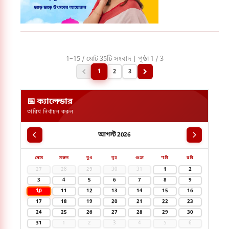
আরো
রঙিন!
1–15 / মোট 35টি সংবাদ | পৃষ্ঠা 1 / 3
1
2
3
📅 ক্যালেন্ডার
তারিখ নির্বাচন করুন
আগস্ট 2026
সোম
মঙ্গল
বুধ
বৃহ
শুক্র
শনি
রবি
27
28
29
30
31
1
2
3
4
5
6
7
8
9
10
11
12
13
14
15
16
17
18
19
20
21
22
23
24
25
26
27
28
29
30
31
1
2
3
4
5
6