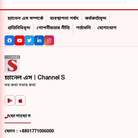
চ্যানেল এস সম্পর্কে
ব্যবস্থাপনা পর্ষদ
কর্মকর্তাবৃন্দ
প্রতিনিধিবৃন্দ
গোপনীয়তার নীতি
শর্তাবলি
যোগাযোগ
চ্যানেল এস | Channel S
সব কথা সবার কথা
যোগাযোগ
ফোন :
+8801771006000