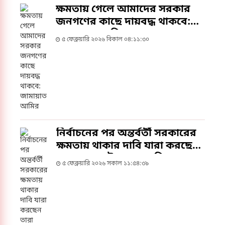
ক্ষমতায় গেলে আমাদের সরকার
জনগণের কাছে দায়বদ্ধ থাকবে:
জামায়াত আমির
৫ ফেব্রুয়ারি ২০২৬ বিকাল ০৪:১১:৩০
নির্বাচনের পর অন্তর্বর্তী সরকারের
ক্ষমতায় থাকার দাবি যারা করছেন
তারা অসৎ: উপ-প্রেস সচিব
৫ ফেব্রুয়ারি ২০২৬ সকাল ১১:৫৪:৩৯