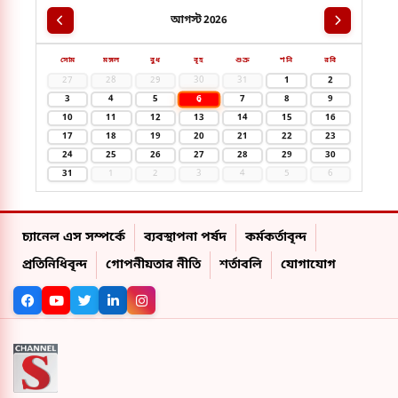
আগস্ট 2026
সোম
মঙ্গল
বুধ
বৃহ
শুক্র
শনি
রবি
27
28
29
30
31
1
2
6
3
4
5
7
8
9
10
11
12
13
14
15
16
17
18
19
20
21
22
23
24
25
26
27
28
29
30
31
1
2
3
4
5
6
চ্যানেল এস সম্পর্কে
ব্যবস্থাপনা পর্ষদ
কর্মকর্তাবৃন্দ
প্রতিনিধিবৃন্দ
গোপনীয়তার নীতি
শর্তাবলি
যোগাযোগ