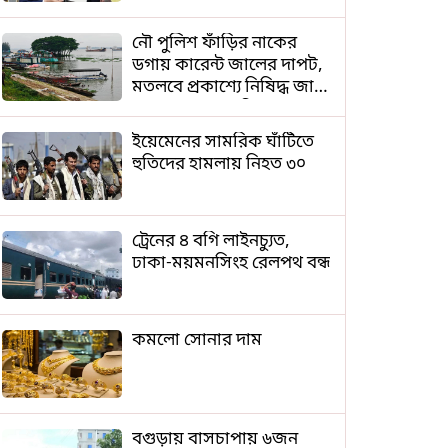
নৌ পুলিশ ফাঁড়ির নাকের
ডগায় কারেন্ট জালের দাপট,
মতলবে প্রকাশ্যে নিষিদ্ধ জাল
মেরামত ও মাছ শিকার
ইয়েমেনের সামরিক ঘাঁটিতে
হুতিদের হামলায় নিহত ৩০
ট্রেনের ৪ বগি লাইনচ্যুত,
ঢাকা-ময়মনসিংহ রেলপথ বন্ধ
কমলো সোনার দাম
বগুড়ায় বাসচাপায় ৬জন