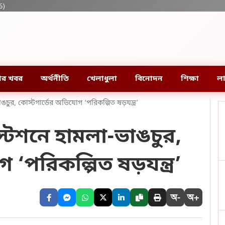
6)
ার খবর
অর্থনীতি
খেলাধুলা
বিনোদন
শিক্ষা
লা
ঙচুর, কোস্টগার্ডের অভিযোগ ‘পরিকল্পিত ষড়যন্ত্র’
্টেশনে হামলা-ভাঙচুর,
‘পরিকল্পিত ষড়যন্ত্র’
অ-
অ+