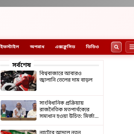
ইফস্টাইল
অপরাধ
এক্সক্লুসিভ
ভিডিও
সর্বশেষ
বিশ্ববাজারে আবারও
জ্বালানি তেলের দাম বাড়ল
সাংবিধানিক প্রক্রিয়ায়
রাজনৈতিক মতপার্থক্যের
সমাধান হওয়া উচিত: মির্জা
ফখরুল
ন্যাটোর আদলে নতুন