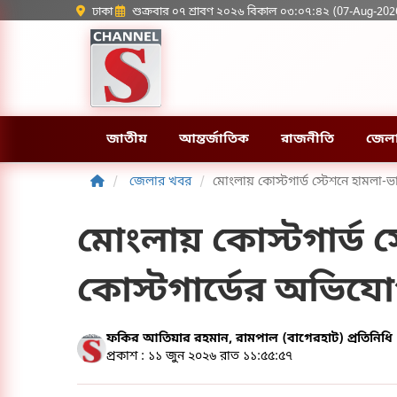
ঢাকা
শুক্রবার ০৭ শ্রাবণ ২০২৬ বিকাল ০৩:০৭:৪২ (07-Aug-202
জাতীয়
আন্তর্জাতিক
রাজনীতি
জেল
জেলার খবর
মোংলায় কোস্টগার্ড স্টেশনে হামলা-ভা
মোংলায় কোস্টগার্ড স
কোস্টগার্ডের অভিযোগ 
ফকির আতিয়ার রহমান, রামপাল (বাগেরহাট) প্রতিনিধি
প্রকাশ : ১১ জুন ২০২৬ রাত ১১:৫৫:৫৭