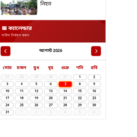
নিহত
📅 ক্যালেন্ডার
তারিখ নির্বাচন করুন
আগস্ট 2026
সোম
মঙ্গল
বুধ
বৃহ
শুক্র
শনি
রবি
27
28
29
30
31
1
2
7
3
4
5
6
8
9
10
11
12
13
14
15
16
17
18
19
20
21
22
23
24
25
26
27
28
29
30
31
1
2
3
4
5
6