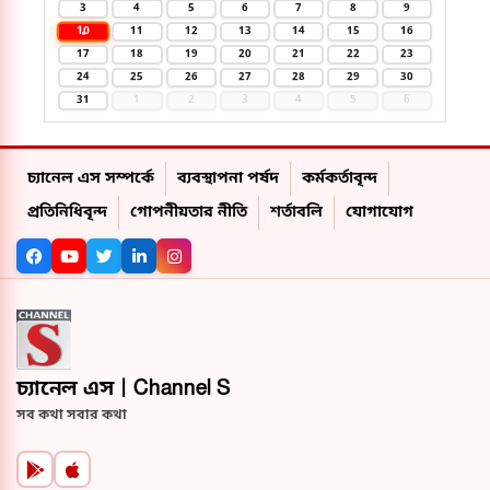
3
4
5
6
7
8
9
10
11
12
13
14
15
16
17
18
19
20
21
22
23
24
25
26
27
28
29
30
31
1
2
3
4
5
6
চ্যানেল এস সম্পর্কে
ব্যবস্থাপনা পর্ষদ
কর্মকর্তাবৃন্দ
প্রতিনিধিবৃন্দ
গোপনীয়তার নীতি
শর্তাবলি
যোগাযোগ
চ্যানেল এস | Channel S
সব কথা সবার কথা