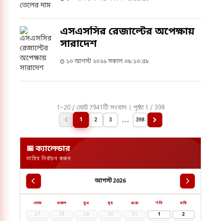
এসএসসির রেজাল্টের অপেক্ষায়
সারাদেশ
১০ আগস্ট ২০২৬ সকাল ০৯:১০:৫৮
1–20 / মোট 7941টি সংবাদ | পৃষ্ঠা 1 / 398
...
1
2
3
398
📅 ক্যালেন্ডার
তারিখ নির্বাচন করুন
আগস্ট 2026
সোম
মঙ্গল
বুধ
বৃহ
শুক্র
শনি
রবি
27
28
29
30
31
1
2