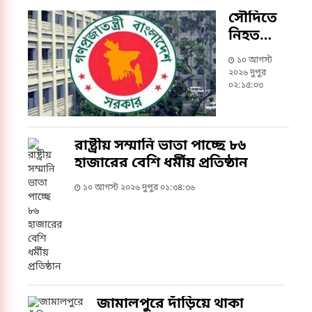
করেন।
সৌদিতে
নিহতদের
মরদেহ
১০ আগস্ট
দেশে
২০২৬ দুপুর
ফেরাতে
০২:১৫:০৩
ব্যবস্থা
নিচ্ছে
সরকার
রাষ্ট্রীয় সম্মানি ভাতা পাচ্ছে ৮৬
হাজারের বেশি ধর্মীয় প্রতিষ্ঠান
১০ আগস্ট ২০২৬ দুপুর ০১:৩৪:৩৬
জামালপুরে দাঁড়িয়ে থাকা