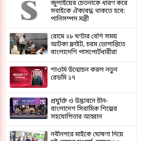
জুলাইয়ের চেতনাকে ধারণ করে
সবাইকে ঐক্যবদ্ধ থাকতে হবে:
পানিসম্পদ মন্ত্রী
রোমে ২৮ ঘণ্টার বেশি সময়
আটকা ফ্লাইট, চরম ভোগান্তিতে
বাংলাদেশি পাসপোর্টধারীরা
শাওমি উন্মোচন করল নতুন
রেডমি ১৭
প্রযুক্তি ও উদ্ভাবনে চীন-
বাংলাদেশ সিরামিক শিল্পের
সহযোগিতার আহ্বান
নবীনগরে মাইকে ঘোষণা দিয়ে