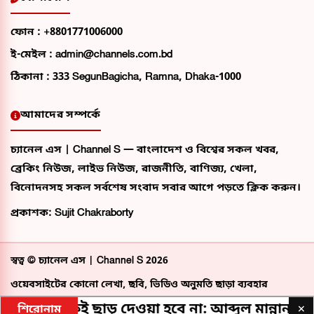
ফোন :
+8801771006000
ই-মেইল :
admin@channels.com.bd
ঠিকানা :
333 SegunBagicha, Ramna, Dhaka-1000
আমাদের সম্পর্কে
চ্যানেল এস | Channel S — বাংলাদেশ ও বিশ্বের সকল খবর,
ব্রেকিং নিউজ, লাইভ নিউজ, রাজনীতি, বাণিজ্য, খেলা,
বিনোদনসহ সকল সর্বশেষ সংবাদ সবার আগে পড়তে ক্লিক করুন।
প্রকাশক: Sujit Chakraborty
স্বত্ব ©
চ্যানেল এস | Channel S
2026
ওয়েবসাইটের কোনো লেখা, ছবি, ভিডিও অনুমতি ছাড়া ব্যবহার
বেআইনি।
কাউকেই ছাড় দেওয়া হবে না: আব্দুল মান্নান
দেশে
×
শিরোনাম