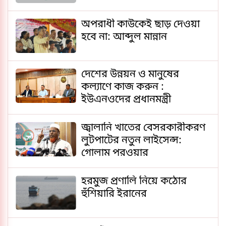
অপরাধী কাউকেই ছাড় দেওয়া
হবে না: আব্দুল মান্নান
দেশের উন্নয়ন ও মানুষের
কল্যাণে কাজ করুন :
ইউএনওদের প্রধানমন্ত্রী
জ্বালানি খাতের বেসরকারীকরণ
লুটপাটের নতুন লাইসেন্স:
গোলাম পরওয়ার
হরমুজ প্রণালি নিয়ে কঠোর
হুঁশিয়ারি ইরানের