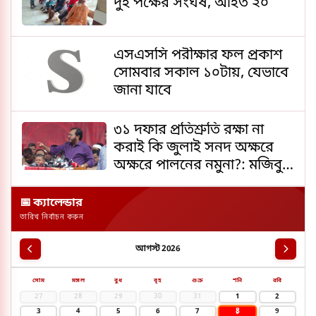
দুই পক্ষের সংঘর্ষ, আহত ২০
এসএসসি পরীক্ষার ফল প্রকাশ
সোমবার সকাল ১০টায়, যেভাবে
জানা যাবে
৩১ দফার প্রতিশ্রুতি রক্ষা না
করাই কি জুলাই সনদ অক্ষরে
অক্ষরে পালনের নমুনা?: মজিবুর
রহমান মঞ্জু
📅 ক্যালেন্ডার
তারিখ নির্বাচন করুন
আগস্ট 2026
সোম
মঙ্গল
বুধ
বৃহ
শুক্র
শনি
রবি
27
28
29
30
31
1
2
8
3
4
5
6
7
9