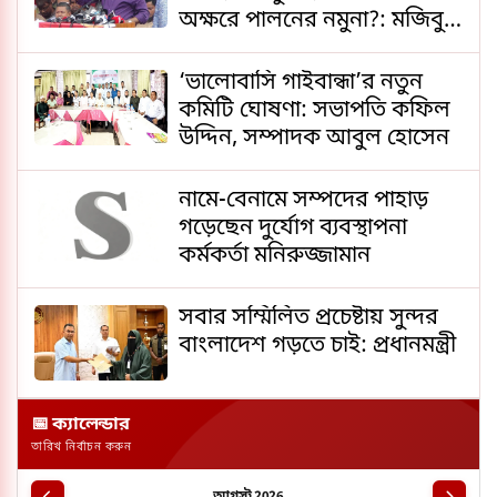
অক্ষরে পালনের নমুনা?: মজিবুর
রহমান মঞ্জু
‘ভালোবাসি গাইবান্ধা’র নতুন
কমিটি ঘোষণা: সভাপতি কফিল
উদ্দিন, সম্পাদক আবুল হোসেন
নামে-বেনামে সম্পদের পাহাড়
গড়েছেন দুর্যোগ ব্যবস্থাপনা
কর্মকর্তা মনিরুজ্জামান
সবার সম্মিলিত প্রচেষ্টায় সুন্দর
বাংলাদেশ গড়তে চাই: প্রধানমন্ত্রী
📅 ক্যালেন্ডার
তারিখ নির্বাচন করুন
আগস্ট 2026