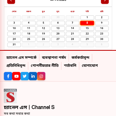
সোম
মঙ্গল
বুধ
বৃহ
শুক্র
শনি
রবি
27
28
29
30
31
1
2
8
3
4
5
6
7
9
10
11
12
13
14
15
16
17
18
19
20
21
22
23
24
25
26
27
28
29
30
31
1
2
3
4
5
6
চ্যানেল এস সম্পর্কে
ব্যবস্থাপনা পর্ষদ
কর্মকর্তাবৃন্দ
প্রতিনিধিবৃন্দ
গোপনীয়তার নীতি
শর্তাবলি
যোগাযোগ
চ্যানেল এস | Channel S
সব কথা সবার কথা