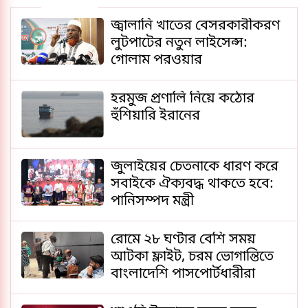
জ্বালানি খাতের বেসরকারীকরণ
লুটপাটের নতুন লাইসেন্স:
গোলাম পরওয়ার
হরমুজ প্রণালি নিয়ে কঠোর
হুঁশিয়ারি ইরানের
জুলাইয়ের চেতনাকে ধারণ করে
সবাইকে ঐক্যবদ্ধ থাকতে হবে:
পানিসম্পদ মন্ত্রী
রোমে ২৮ ঘণ্টার বেশি সময়
আটকা ফ্লাইট, চরম ভোগান্তিতে
বাংলাদেশি পাসপোর্টধারীরা