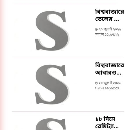
বিশ্ববাজারে
তেলের দাম
কমেছে ৩
২০ জুলাই ২০২৬
শতাংশ
সকাল ১১:৩৭:২৯
বিশ্ববাজারে
আবারও
কমেছে
২০ জুলাই ২০২৬
সোনার দাম
সকাল ১১:৩৩:৩৭
১৮ দিনে
রেমিট্যান্স