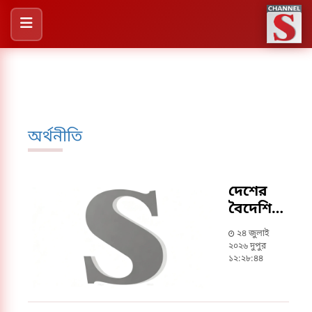
অর্থনীতি
দেশের
বৈদেশিক
মুদ্রার
২৪ জুলাই
রিজার্ভ
২০২৬ দুপুর
বাড়ল
১২:২৮:৪৪