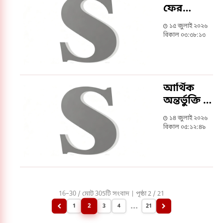
ফের
বাড়লো
১৫ জুলাই ২০২৬
জ্বালানি
বিকাল ০৩:৩৮:১৩
তেলের দাম
আর্থিক
অন্তর্ভুক্তি ও
গ্রাহকসেবায়
১৪ জুলাই ২০২৬
বিশেষ
বিকাল ০৫:১২:৪৯
অবদান
রাখা সেরা
বীমা
এজেন্সি
কর্মীদের
16–30 / মোট 305টি সংবাদ | পৃষ্ঠা 2 / 21
স্বীকৃতি দিল
...
2
1
3
4
21
মেটলাইফ