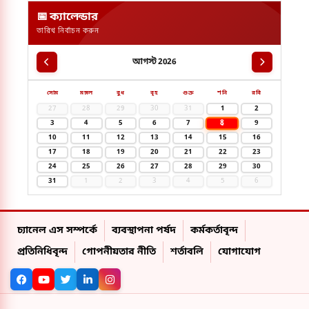
বাংলাদেশ
📅 ক্যালেন্ডার
তারিখ নির্বাচন করুন
আগস্ট 2026
সোম
মঙ্গল
বুধ
বৃহ
শুক্র
শনি
রবি
27
28
29
30
31
1
2
8
3
4
5
6
7
9
10
11
12
13
14
15
16
17
18
19
20
21
22
23
24
25
26
27
28
29
30
31
1
2
3
4
5
6
চ্যানেল এস সম্পর্কে
ব্যবস্থাপনা পর্ষদ
কর্মকর্তাবৃন্দ
প্রতিনিধিবৃন্দ
গোপনীয়তার নীতি
শর্তাবলি
যোগাযোগ