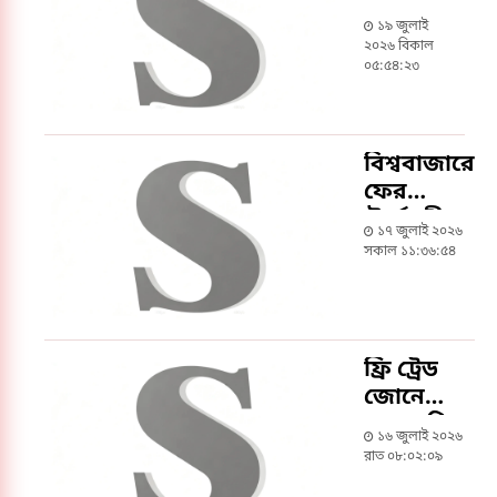
এসেছে
১৯ জুলাই
১৮০
২০২৬ বিকাল
কোটি
০৫:৫৪:২৩
মার্কিন
ডলার
বিশ্ববাজারে
ফের
ঊর্ধ্বমুখী
১৭ জুলাই ২০২৬
তেলের দাম
সকাল ১১:৩৬:৫৪
ফ্রি ট্রেড
জোনে
আমদানি
১৬ জুলাই ২০২৬
বাণিজ্যের
রাত ০৮:০২:০৯
নতুন