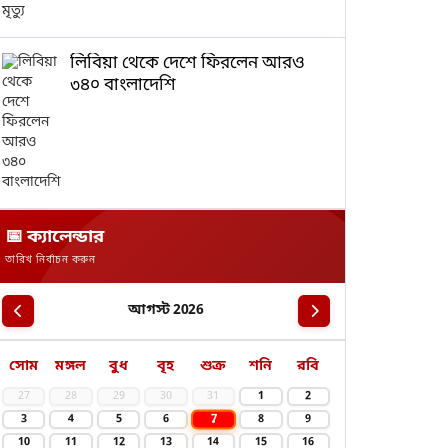
লিবিয়া থেকে দেশে ফিরলেন আরও
৩৪০ বাংলাদেশি
📅 ক্যালেন্ডার
তারিখ নির্বাচন করুন
আগস্ট 2026
সোম
মঙ্গল
বুধ
বৃহ
শুক্র
শনি
রবি
27
28
29
30
31
1
2
7
3
4
5
6
8
9
10
11
12
13
14
15
16