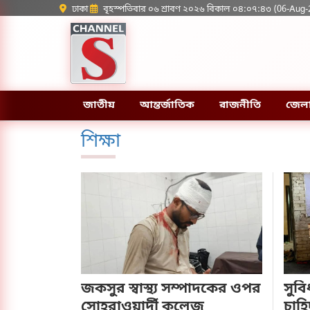
ঢাকা
বৃহস্পতিবার ০৬ শ্রাবণ ২০২৬ বিকাল ০৪:০৭:৪৩ (06-Aug-
জাতীয়
আন্তর্জাতিক
রাজনীতি
জেল
শিক্ষা
জকসুর স্বাস্থ্য সম্পাদকের ওপর
সুবি
সোহরাওয়ার্দী কলেজ
চাহি