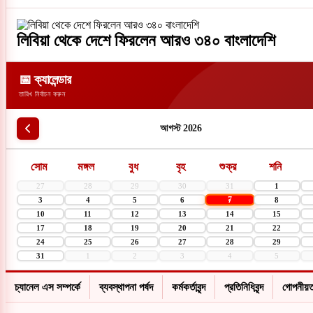
লিবিয়া থেকে দেশে ফিরলেন আরও ৩৪০ বাংলাদেশি
📅 ক্যালেন্ডার
তারিখ নির্বাচন করুন
আগস্ট 2026
সোম
মঙ্গল
বুধ
বৃহ
শুক্র
শনি
27
28
29
30
31
1
7
3
4
5
6
8
10
11
12
13
14
15
17
18
19
20
21
22
24
25
26
27
28
29
31
1
2
3
4
5
চ্যানেল এস সম্পর্কে
ব্যবস্থাপনা পর্ষদ
কর্মকর্তাবৃন্দ
প্রতিনিধিবৃন্দ
গোপনীয়ত