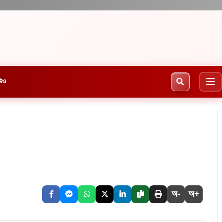
িও
অ-
অ+