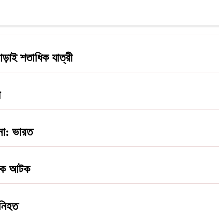
ড়াই শতাধিক যাত্রী
ী
 না: ভারত
যুবক আটক
 নিহত