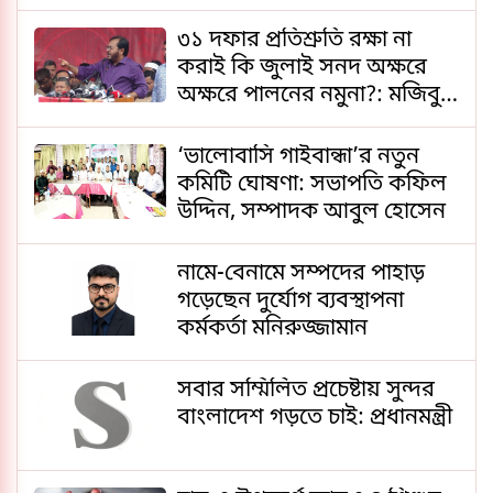
৩১ দফার প্রতিশ্রুতি রক্ষা না
করাই কি জুলাই সনদ অক্ষরে
অক্ষরে পালনের নমুনা?: মজিবুর
রহমান মঞ্জু
‘ভালোবাসি গাইবান্ধা’র নতুন
কমিটি ঘোষণা: সভাপতি কফিল
উদ্দিন, সম্পাদক আবুল হোসেন
নামে-বেনামে সম্পদের পাহাড়
গড়েছেন দুর্যোগ ব্যবস্থাপনা
কর্মকর্তা মনিরুজ্জামান
সবার সম্মিলিত প্রচেষ্টায় সুন্দর
বাংলাদেশ গড়তে চাই: প্রধানমন্ত্রী