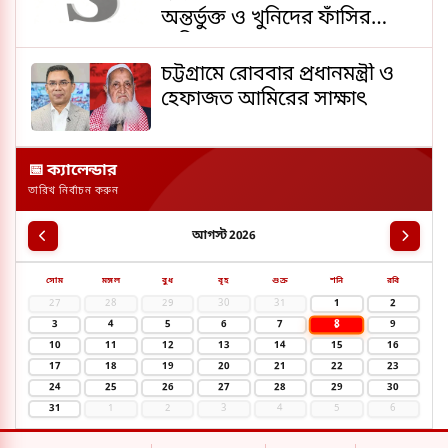
অন্তর্ভুক্ত ও খুনিদের ফাঁসির
দাবিতে মানববন্ধন
চট্টগ্রামে রোববার প্রধানমন্ত্রী ও
হেফাজত আমিরের সাক্ষাৎ
📅 ক্যালেন্ডার
তারিখ নির্বাচন করুন
আগস্ট 2026
সোম
মঙ্গল
বুধ
বৃহ
শুক্র
শনি
রবি
27
28
29
30
31
1
2
8
3
4
5
6
7
9
10
11
12
13
14
15
16
17
18
19
20
21
22
23
24
25
26
27
28
29
30
31
1
2
3
4
5
6