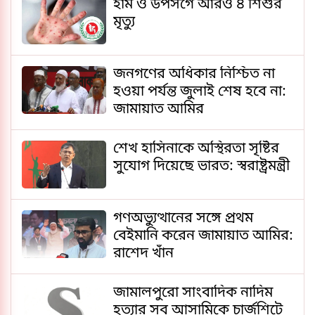
হাম ও উপসর্গে আরও ৪ শিশুর
মৃত্যু
জনগণের অধিকার নিশ্চিত না
হওয়া পর্যন্ত জুলাই শেষ হবে না:
জামায়াত আমির
শেখ হাসিনাকে অস্থিরতা সৃষ্টির
সুযোগ দিয়েছে ভারত: স্বরাষ্ট্রমন্ত্রী
গণঅভ্যুত্থানের সঙ্গে প্রথম
বেইমানি করেন জামায়াত আমির:
রাশেদ খাঁন
জামালপুরো সাংবাদিক নাদিম
হত্যার সব আসামিকে চার্জশিটে