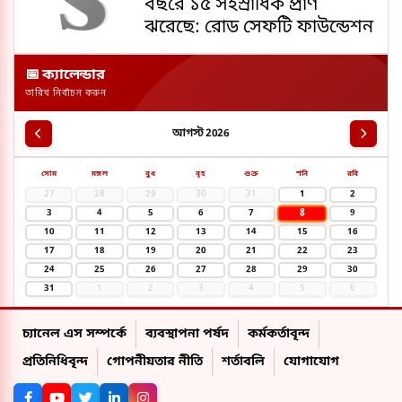
বছরে ১৫ সহস্রাধিক প্রাণ
ঝরেছে: রোড সেফটি ফাউন্ডেশন
📅 ক্যালেন্ডার
তারিখ নির্বাচন করুন
আগস্ট 2026
সোম
মঙ্গল
বুধ
বৃহ
শুক্র
শনি
রবি
27
28
29
30
31
1
2
8
3
4
5
6
7
9
10
11
12
13
14
15
16
17
18
19
20
21
22
23
24
25
26
27
28
29
30
31
1
2
3
4
5
6
চ্যানেল এস সম্পর্কে
ব্যবস্থাপনা পর্ষদ
কর্মকর্তাবৃন্দ
প্রতিনিধিবৃন্দ
গোপনীয়তার নীতি
শর্তাবলি
যোগাযোগ