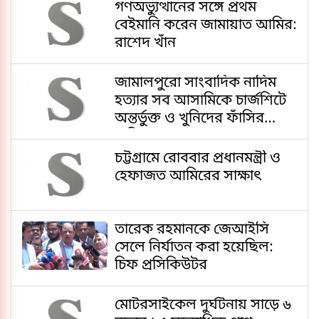
গণঅভ্যুত্থানের সঙ্গে প্রথম
বেইমানি করেন জামায়াত আমির:
রাশেদ খাঁন
জামালপুরো সাংবাদিক নাদিম
হত্যার সব আসামিকে চার্জশিটে
অন্তর্ভুক্ত ও খুনিদের ফাঁসির
দাবিতে মানববন্ধন
চট্টগ্রামে রোববার প্রধানমন্ত্রী ও
হেফাজত আমিরের সাক্ষাৎ
তারেক রহমানকে জেআইসি
সেলে নির্যাতন করা হয়েছিল:
চিফ প্রসিকিউটর
মোটরসাইকেল দুর্ঘটনায় সাড়ে ৬