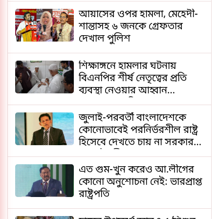
আয়াসের ওপর হামলা, মেহেদী-
শান্তাসহ ৬ জনকে গ্রেফতার
দেখাল পুলিশ
শিক্ষাঙ্গনে হামলার ঘটনায়
বিএনপির শীর্ষ নেতৃত্বের প্রতি
ব্যবস্থা নেওয়ার আহ্বান
জামায়াত আমিরের
জুলাই-পরবর্তী বাংলাদেশকে
কোনোভাবেই পরনির্ভরশীল রাষ্ট্র
হিসেবে দেখতে চায় না সরকার:
পররাষ্ট্রমন্ত্রী
এত গুম-খুন করেও আ.লীগের
কোনো অনুশোচনা নেই: ভারপ্রাপ্ত
রাষ্ট্রপতি