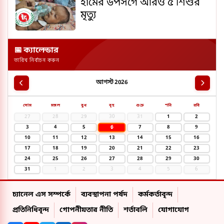
হামের উপসর্গে আরও ৫ শিশুর
মৃত্যু
📅 ক্যালেন্ডার
তারিখ নির্বাচন করুন
আগস্ট 2026
সোম
মঙ্গল
বুধ
বৃহ
শুক্র
শনি
রবি
27
28
29
30
31
1
2
6
3
4
5
7
8
9
10
11
12
13
14
15
16
17
18
19
20
21
22
23
24
25
26
27
28
29
30
31
1
2
3
4
5
6
চ্যানেল এস সম্পর্কে
ব্যবস্থাপনা পর্ষদ
কর্মকর্তাবৃন্দ
প্রতিনিধিবৃন্দ
গোপনীয়তার নীতি
শর্তাবলি
যোগাযোগ