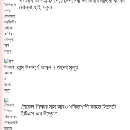
শতভাগ জিপিএ-৫ পেয়ে দেশসেরা নরসিংদীর নাছিমা কাদির
মোল্লা হাই স্কুল
হাম উপসর্গে আরও ৫ জনের মৃত্যু
টোফেল শিক্ষার মান আরও শক্তিশালী করতে সিলেটে
ইটিএস-এর উদ্যোগ