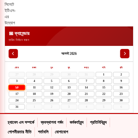
📅 ক্যালেন্ডার
তারিখ নির্বাচন করুন
আগস্ট 2026
সোম
মঙ্গল
বুধ
বৃহ
শুক্র
শনি
রবি
27
28
29
30
31
1
2
3
4
5
6
7
8
9
10
11
12
13
14
15
16
17
18
19
20
21
22
23
24
25
26
27
28
29
30
31
1
2
3
4
5
6
চ্যানেল এস সম্পর্কে
ব্যবস্থাপনা পর্ষদ
কর্মকর্তাবৃন্দ
প্রতিনিধিবৃন্দ
গোপনীয়তার নীতি
শর্তাবলি
যোগাযোগ