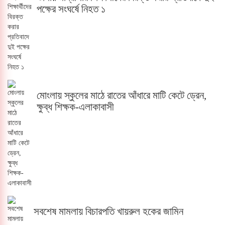
পক্ষের সংঘর্ষে নিহত ১
মোংলায় স্কুলের মাঠে রাতের আঁধারে মাটি কেটে ড্রেন,
ক্ষুব্ধ শিক্ষক-এলাকাবাসী
সবশেষ মামলায় বিচারপতি খায়রুল হকের জামিন