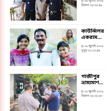
২৬ জুলাই ২০২৬
মামলায়
বিকাল ০৫:৩৩:৪৬
রুবেল
প্রধানের
মৃত্যুদণ্ড
কাউন্সিলর
একরাম
হত্যা:
২৬ জুলাই ২০২৬
হাসিনাসহ
দুপুর ০২:১৭:৪৯
১১ জনের
বিরুদ্ধে
ট্রাইব্যুনালে
তদন্ত
গাজীপুর
প্রতিবেদন
ভ্রাম্যমাণ
দাখিল
আদালতের
২৩ জুলাই ২০২৬
অভিযান, ৩
বিকাল ০৫:০৮:৫০
প্রতিষ্ঠানকে
জরিমানা