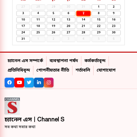
27
28
29
30
31
1
2
7
3
4
5
6
8
9
10
11
12
13
14
15
16
17
18
19
20
21
22
23
24
25
26
27
28
29
30
31
1
2
3
4
5
6
চ্যানেল এস সম্পর্কে
ব্যবস্থাপনা পর্ষদ
কর্মকর্তাবৃন্দ
প্রতিনিধিবৃন্দ
গোপনীয়তার নীতি
শর্তাবলি
যোগাযোগ
চ্যানেল এস | Channel S
সব কথা সবার কথা