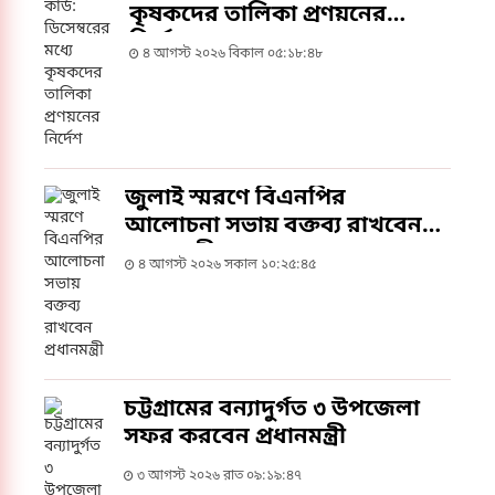
কৃষকদের তালিকা প্রণয়নের
মুখ্য সচিব এ. বি. এম. আব্দুস সাত্তারসহ সংশ্লিষ্ট মন্ত্রণালয়
নির্দেশ
ও বিভাগের ঊর্ধ্বতন কর্মকর্তারা।
৪ আগস্ট ২০২৬ বিকাল ০৫:১৮:৪৮
জুলাই স্মরণে বিএনপির
আলোচনা সভায় বক্তব্য রাখবেন
প্রধানমন্ত্রী
৪ আগস্ট ২০২৬ সকাল ১০:২৫:৪৫
চট্টগ্রামের বন্যাদুর্গত ৩ উপজেলা
সফর করবেন প্রধানমন্ত্রী
৩ আগস্ট ২০২৬ রাত ০৯:১৯:৪৭