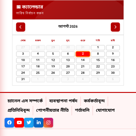
📅 ক্যালেন্ডার
তারিখ নির্বাচন করুন
আগস্ট 2026
সোম
মঙ্গল
বুধ
বৃহ
শুক্র
শনি
রবি
27
28
29
30
31
1
2
7
3
4
5
6
8
9
10
11
12
13
14
15
16
17
18
19
20
21
22
23
24
25
26
27
28
29
30
31
1
2
3
4
5
6
চ্যানেল এস সম্পর্কে
ব্যবস্থাপনা পর্ষদ
কর্মকর্তাবৃন্দ
প্রতিনিধিবৃন্দ
গোপনীয়তার নীতি
শর্তাবলি
যোগাযোগ