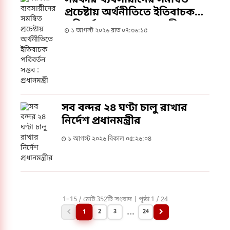
প্রচেষ্টায় অর্থনীতিতে ইতিবাচক
পরিবর্তন সম্ভব : প্রধানমন্ত্রী
১ আগস্ট ২০২৬ রাত ০৭:৩৬:১৫
সব বন্দর ২৪ ঘণ্টা চালু রাখার
নির্দেশ প্রধানমন্ত্রীর
১ আগস্ট ২০২৬ বিকাল ০৫:২৬:০৪
1–15 / মোট 352টি সংবাদ | পৃষ্ঠা 1 / 24
...
1
2
3
24