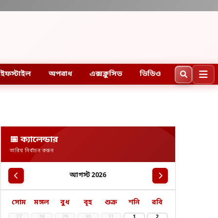
ইফস্টাইল
অপরাধ
এক্সক্লুসিভ
ভিডিও
📅 ক্যালেন্ডার
তারিখ নির্বাচন করুন
আগস্ট 2026
সোম
মঙ্গল
বুধ
বৃহ
শুক্র
শনি
রবি
27
28
29
30
31
1
2