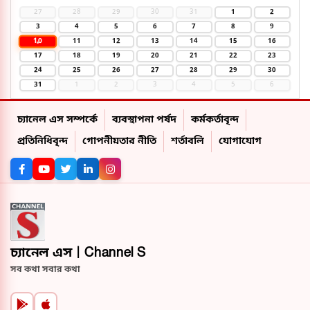
27
28
29
30
31
1
2
3
4
5
6
7
8
9
10
11
12
13
14
15
16
17
18
19
20
21
22
23
24
25
26
27
28
29
30
31
1
2
3
4
5
6
চ্যানেল এস সম্পর্কে
ব্যবস্থাপনা পর্ষদ
কর্মকর্তাবৃন্দ
প্রতিনিধিবৃন্দ
গোপনীয়তার নীতি
শর্তাবলি
যোগাযোগ
চ্যানেল এস | Channel S
সব কথা সবার কথা