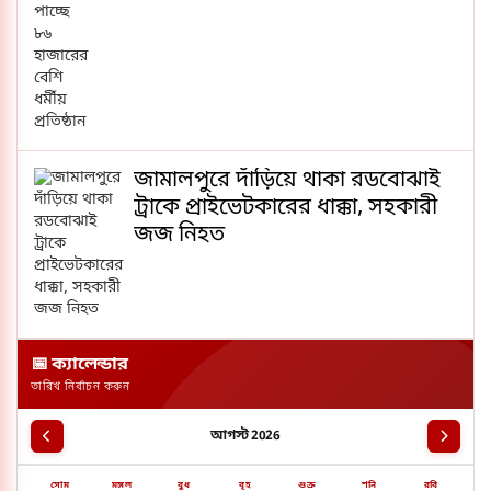
জামালপুরে দাঁড়িয়ে থাকা রডবোঝাই
ট্রাকে প্রাইভেটকারের ধাক্কা, সহকারী
জজ নিহত
📅 ক্যালেন্ডার
তারিখ নির্বাচন করুন
আগস্ট 2026
সোম
মঙ্গল
বুধ
বৃহ
শুক্র
শনি
রবি