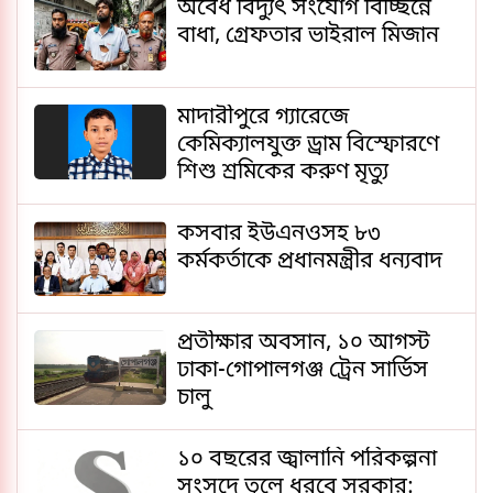
অবৈধ বিদ্যুৎ সংযোগ বিচ্ছিন্নে
বাধা, গ্রেফতার ভাইরাল মিজান
মাদারীপুরে গ্যারেজে
কেমিক্যালযুক্ত ড্রাম বিস্ফোরণে
শিশু শ্রমিকের করুণ মৃত্যু
কসবার ইউএনওসহ ৮৩
কর্মকর্তাকে প্রধানমন্ত্রীর ধন্যবাদ
প্রতীক্ষার অবসান, ১০ আগস্ট
ঢাকা-গোপালগঞ্জ ট্রেন সার্ভিস
চালু
১০ বছরের জ্বালানি পরিকল্পনা
সংসদে তুলে ধরবে সরকার: