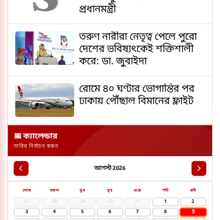
প্রধানমন্ত্রী
তরুণ নারীরা নেতৃত্ব পেলে পুরো
দেশের ভবিষ্যৎকেই শক্তিশালী
করে: ডা. জুবাইদা
রোমে ৪০ ঘণ্টার ভোগান্তির পর
ঢাকায় পৌঁছাল বিমানের ফ্লাইট
📅 ক্যালেন্ডার
তারিখ নির্বাচন করুন
আগস্ট 2026
সোম
মঙ্গল
বুধ
বৃহ
শুক্র
শনি
রবি
27
28
29
30
31
1
2
9
3
4
5
6
7
8