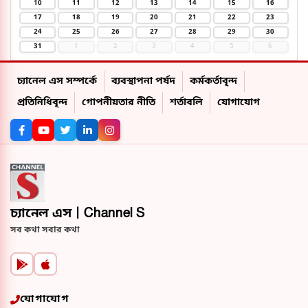
10
11
12
13
14
15
16
17
18
19
20
21
22
23
24
25
26
27
28
29
30
31
1
2
3
4
5
6
চ্যানেল এস সম্পর্কে
ব্যবস্থাপনা পর্ষদ
কর্মকর্তাবৃন্দ
প্রতিনিধিবৃন্দ
গোপনীয়তার নীতি
শর্তাবলি
যোগাযোগ
চ্যানেল এস | Channel S
সব কথা সবার কথা
যোগাযোগ