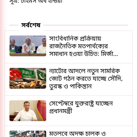
সূত্র: টাইমস অব ইন্ডিয়া
সর্বশেষ
সাংবিধানিক প্রক্রিয়ায়
রাজনৈতিক মতপার্থক্যের
সমাধান হওয়া উচিত: মির্জা
ফখরুল
ন্যাটোর আদলে নতুন সামরিক
জোট গঠন করতে যাচ্ছে সৌদি,
তুরস্ক ও পাকিস্তান
সেপ্টেম্বরে যুক্তরাষ্ট্র যাচ্ছেন
প্রধানমন্ত্রী
মতলবে অদক্ষ চালক ও