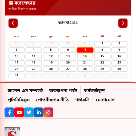
📅 ক্যালেন্ডার
তারিখ নির্বাচন করুন
আগস্ট 2026
সোম
মঙ্গল
বুধ
বৃহ
শুক্র
শনি
রবি
27
28
29
30
31
1
2
7
3
4
5
6
8
9
10
11
12
13
14
15
16
17
18
19
20
21
22
23
24
25
26
27
28
29
30
31
1
2
3
4
5
6
চ্যানেল এস সম্পর্কে
ব্যবস্থাপনা পর্ষদ
কর্মকর্তাবৃন্দ
প্রতিনিধিবৃন্দ
গোপনীয়তার নীতি
শর্তাবলি
যোগাযোগ