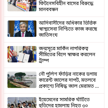
ফিটনেসবিহীন বাসের বিরুদ্ধে
মানববন্ধন
আদিবাসীদের অধিকার ভিত্তিক
স্বাস্থ্যসেবা নিশ্চিতে কাজ করছে
জাতিসংঘ
জন্মসূত্রে মার্কিন নাগরিকত্ব
সীমিতের বিলে স্বাক্ষর করলেন
ট্রাম্প
নৌ পুলিশ ফাঁড়ির নাকের ডগায়
কারেন্ট জালের দাপট, মতলবে
প্রকাশ্যে নিষিদ্ধ জাল মেরামত ও
মাছ শিকার
ইয়েমেনের সামরিক ঘাঁটিতে
হুতিদের হামলায় নিহত ৩০