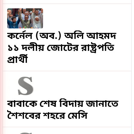
কর্নেল (অব.) অলি আহমদ
১১ দলীয় জোটের রাষ্ট্রপতি
প্রার্থী
বাবাকে শেষ বিদায় জানাতে
শৈশবের শহরে মেসি