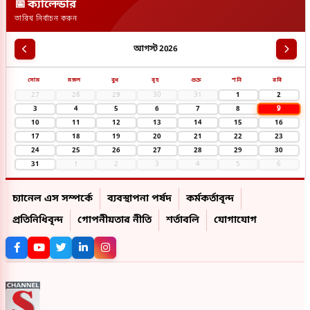
📅 ক্যালেন্ডার
তারিখ নির্বাচন করুন
আগস্ট 2026
সোম
মঙ্গল
বুধ
বৃহ
শুক্র
শনি
রবি
27
28
29
30
31
1
2
9
3
4
5
6
7
8
10
11
12
13
14
15
16
17
18
19
20
21
22
23
24
25
26
27
28
29
30
31
1
2
3
4
5
6
চ্যানেল এস সম্পর্কে
ব্যবস্থাপনা পর্ষদ
কর্মকর্তাবৃন্দ
প্রতিনিধিবৃন্দ
গোপনীয়তার নীতি
শর্তাবলি
যোগাযোগ