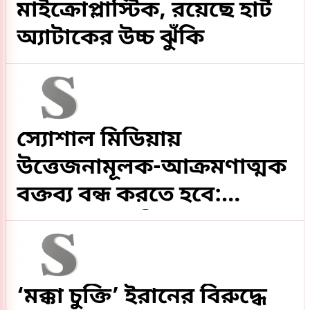
মাইক্রোপ্লাস্টিক, রয়েছে হার্ট
অ্যাটাকের উচ্চ ঝুঁকি
স্যোশাল মিডিয়ায়
উত্তেজনামূলক-আক্রমণাত্মক
বক্তব্য বন্ধ করতে হবে:
জামায়াত আমির
‘মক্কা চুক্তি’ ইরানের বিরুদ্ধে