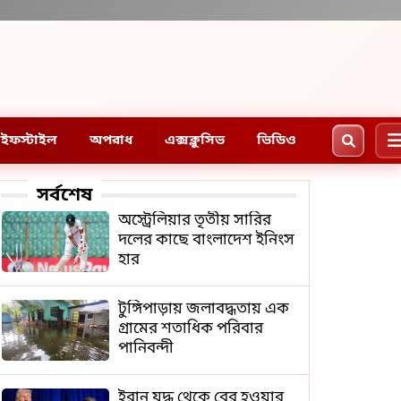
ইফস্টাইল
অপরাধ
এক্সক্লুসিভ
ভিডিও
সর্বশেষ
অস্ট্রেলিয়ার তৃতীয় সারির
দলের কাছে বাংলাদেশ ইনিংস
হার
টুঙ্গিপাড়ায় জলাবদ্ধতায় এক
গ্রামের শতাধিক পরিবার
পানিবন্দী
ইরান যুদ্ধ থেকে বের হওয়ার