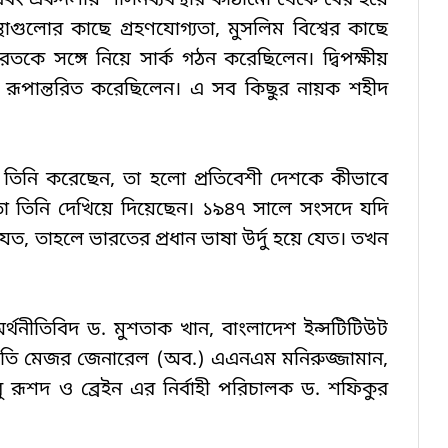
তি এবং একদলীয় শাসনব্যবস্থার কাঠামো থেকে বের হয়ে 
্থাগুলোর কাছে গ্রহণযোগ্যতা, মুসলিম বিশ্বের কাছে 
ারতকে সঙ্গে নিয়ে সার্ক গঠন করেছিলেন। দ্বিপক্ষীয় 
যে রূপান্তরিত করেছিলেন। এ সব কিছুর নায়ক শহীদ 
িনি করেছেন, তা হলো প্রতিবেশী দেশকে কীভাবে 
া তিনি দেখিয়ে দিয়েছেন। ১৯৪৭ সালে সংসদে যদি 
যেত, তাহলে ভারতের প্রধান ভাষা উর্দু হয়ে যেত। তখন 
ীতিবিদ ড. মুশতাক খান, বাংলাদেশ ইন্সটিটিউট 
পতি মেজর জেনারেল (অব.) এএনএম মনিরুজ্জামান, 
 রূশদ ও ব্রেইন এর নির্বাহী পরিচালক ড. শফিকুর 