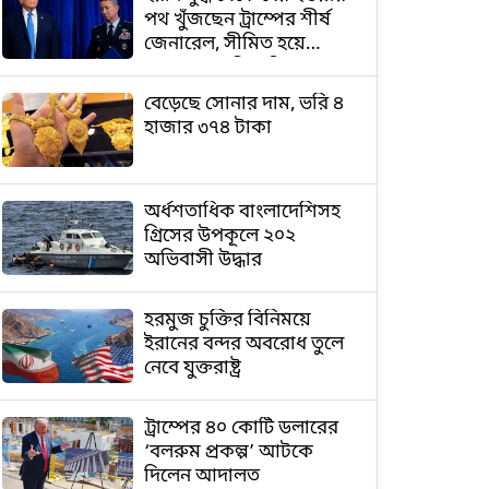
পথ খুঁজছেন ট্রাম্পের শীর্ষ
জেনারেল, সীমিত হয়ে
পড়েছে সামরিক বিকল্প
বেড়েছে সোনার দাম, ভরি ৪
হাজার ৩৭৪ টাকা
অর্ধশতাধিক বাংলাদেশিসহ
গ্রিসের উপকূলে ২০২
অভিবাসী উদ্ধার
হরমুজ চুক্তির বিনিময়ে
ইরানের বন্দর অবরোধ তুলে
নেবে যুক্তরাষ্ট্র
ট্রাম্পের ৪০ কোটি ডলারের
‘বলরুম প্রকল্প’ আটকে
দিলেন আদালত