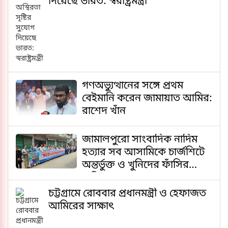
দিয়েছে ভারত: স্বরাষ্ট্রমন্ত্রী
গণঅভ্যুত্থানের সঙ্গে প্রথম
বেইমানি করেন জামায়াত আমির:
রাশেদ খাঁন
জামালপুরো সাংবাদিক নাদিম
হত্যার সব আসামিকে চার্জশিটে
অন্তর্ভুক্ত ও খুনিদের ফাঁসির
দাবিতে মানববন্ধন
চট্টগ্রামে রোববার প্রধানমন্ত্রী ও হেফাজত
আমিরের সাক্ষাৎ