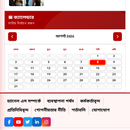
📅 ক্যালেন্ডার
তারিখ নির্বাচন করুন
আগস্ট 2026
সোম
মঙ্গল
বুধ
বৃহ
শুক্র
শনি
রবি
27
28
29
30
31
1
2
8
3
4
5
6
7
9
10
11
12
13
14
15
16
17
18
19
20
21
22
23
24
25
26
27
28
29
30
31
1
2
3
4
5
6
চ্যানেল এস সম্পর্কে
ব্যবস্থাপনা পর্ষদ
কর্মকর্তাবৃন্দ
প্রতিনিধিবৃন্দ
গোপনীয়তার নীতি
শর্তাবলি
যোগাযোগ