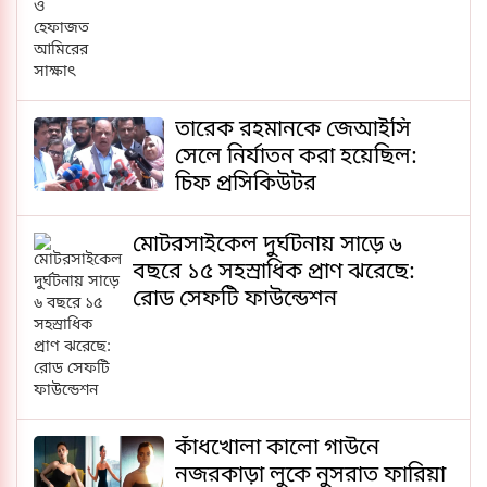
তারেক রহমানকে জেআইসি
সেলে নির্যাতন করা হয়েছিল:
চিফ প্রসিকিউটর
মোটরসাইকেল দুর্ঘটনায় সাড়ে ৬
বছরে ১৫ সহস্রাধিক প্রাণ ঝরেছে:
রোড সেফটি ফাউন্ডেশন
কাঁধখোলা কালো গাউনে
নজরকাড়া লুকে নুসরাত ফারিয়া