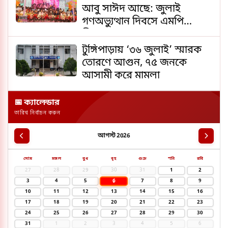
আবু সাঈদ আছে: জুলাই
গণঅভ্যুত্থান দিবসে এমপি
লিংকন
টুঙ্গিপাড়ায় ‘৩৬ জুলাই’ স্মারক
তোরণে আগুন, ৭৫ জনকে
আসামী করে মামলা
📅 ক্যালেন্ডার
তারিখ নির্বাচন করুন
আগস্ট 2026
সোম
মঙ্গল
বুধ
বৃহ
শুক্র
শনি
রবি
27
28
29
30
31
1
2
6
3
4
5
7
8
9
10
11
12
13
14
15
16
17
18
19
20
21
22
23
24
25
26
27
28
29
30
31
1
2
3
4
5
6