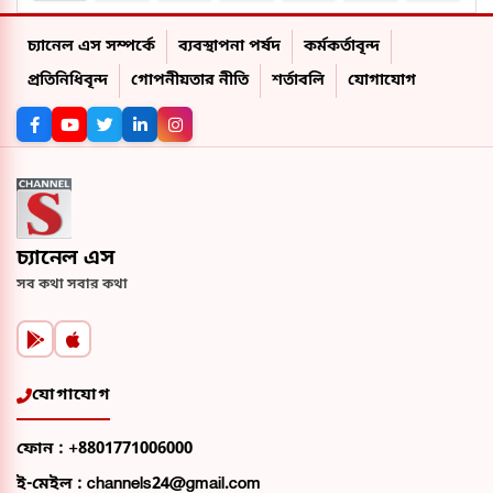
চ্যানেল এস সম্পর্কে
ব্যবস্থাপনা পর্ষদ
কর্মকর্তাবৃন্দ
প্রতিনিধিবৃন্দ
গোপনীয়তার নীতি
শর্তাবলি
যোগাযোগ
চ্যানেল এস
সব কথা সবার কথা
যোগাযোগ
ফোন :
+8801771006000
ই-মেইল :
channels24@gmail.com