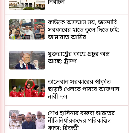
নির্বাচন
কাউকে অসম্মান নয়, জনদাবি
সরকারের হাতে তুলে দিতে চাই:
জামায়াত আমির
যুক্তরাষ্ট্রের কাছে প্রচুর অস্ত্র
আছে: ট্রাম্প
তালেবান সরকারের স্বীকৃতি
ছাড়াই খেলতে পারবে আফগান
নারী দল
শেখ হাসিনার বক্তব্য ভারতের
নীতিনির্ধারকদের পরিকল্পিত
কাজ: রিজভী