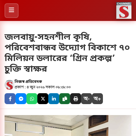
জলবায়ু-সহনশীল কৃষি,
পরিবেশবান্ধব উদ্যোগ বিকাশে ৭০
মিলিয়ন ডলারের ‘গ্রিন প্রকল্প’
চুক্তি স্বাক্ষর
নিজস্ব প্রতিবেদক
প্রকাশ : ৪ জুন ২০২৬ সকাল ০৯:৩৮:০০
অ-
অ+