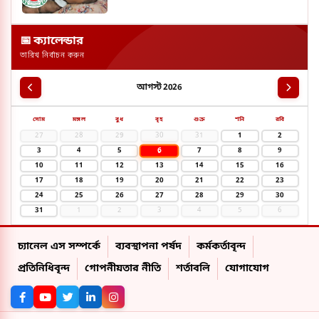
📅 ক্যালেন্ডার
তারিখ নির্বাচন করুন
আগস্ট 2026
সোম
মঙ্গল
বুধ
বৃহ
শুক্র
শনি
রবি
27
28
29
30
31
1
2
6
3
4
5
7
8
9
10
11
12
13
14
15
16
17
18
19
20
21
22
23
24
25
26
27
28
29
30
31
1
2
3
4
5
6
চ্যানেল এস সম্পর্কে
ব্যবস্থাপনা পর্ষদ
কর্মকর্তাবৃন্দ
প্রতিনিধিবৃন্দ
গোপনীয়তার নীতি
শর্তাবলি
যোগাযোগ