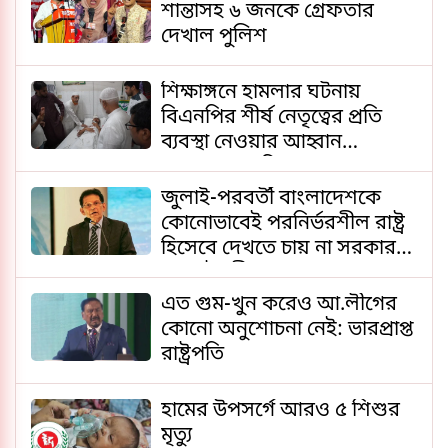
শান্তাসহ ৬ জনকে গ্রেফতার
দেখাল পুলিশ
শিক্ষাঙ্গনে হামলার ঘটনায়
বিএনপির শীর্ষ নেতৃত্বের প্রতি
ব্যবস্থা নেওয়ার আহ্বান
জামায়াত আমিরের
জুলাই-পরবর্তী বাংলাদেশকে
কোনোভাবেই পরনির্ভরশীল রাষ্ট্র
হিসেবে দেখতে চায় না সরকার:
পররাষ্ট্রমন্ত্রী
এত গুম-খুন করেও আ.লীগের
কোনো অনুশোচনা নেই: ভারপ্রাপ্ত
রাষ্ট্রপতি
হামের উপসর্গে আরও ৫ শিশুর
মৃত্যু