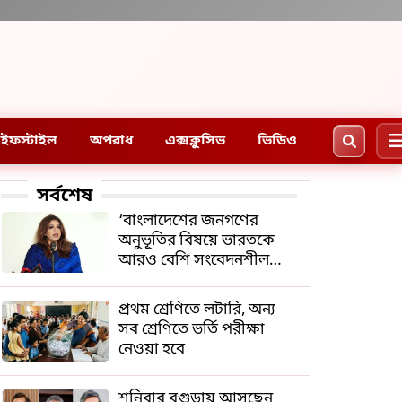
ইফস্টাইল
অপরাধ
এক্সক্লুসিভ
ভিডিও
সর্বশেষ
‘বাংলাদেশের জনগণের
অনুভূতির বিষয়ে ভারতকে
আরও বেশি সংবেদনশীল
হতে হবে’
প্রথম শ্রেণিতে লটারি, অন্য
সব শ্রেণিতে ভর্তি পরীক্ষা
নেওয়া হবে
শনিবার বগুড়ায় আসছেন