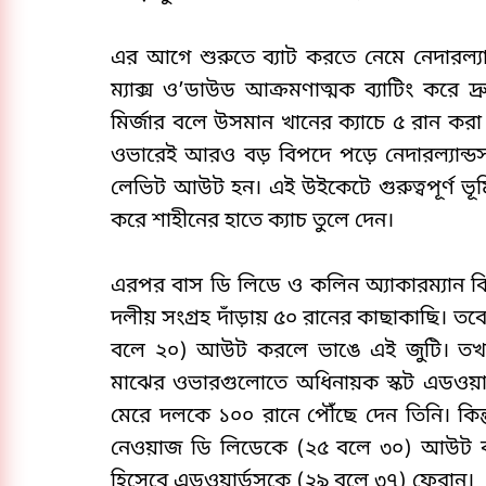
এর আগে শুরুতে ব্যাট করতে নেমে নেদারল্য
ম্যাক্স ও’ডাউড আক্রমণাত্মক ব্যাটিং করে দ
মির্জার বলে উসমান খানের ক্যাচে ৫ রান কর
ওভারেই আরও বড় বিপদে পড়ে নেদারল্যান্ড
লেভিট আউট হন। এই উইকেটে গুরুত্বপূর্ণ ভূমি
করে শাহীনের হাতে ক্যাচ তুলে দেন।
এরপর বাস ডি লিডে ও কলিন অ্যাকারম্যান কিছু
দলীয় সংগ্রহ দাঁড়ায় ৫০ রানের কাছাকাছি। 
বলে ২০) আউট করলে ভাঙে এই জুটি। তখন ন
মাঝের ওভারগুলোতে অধিনায়ক স্কট এডওয়ার
মেরে দলকে ১০০ রানে পৌঁছে দেন তিনি। কিন্তু
নেওয়াজ ডি লিডেকে (২৫ বলে ৩০) আউট ক
হিসেবে এডওয়ার্ডসকে (২৯ বলে ৩৭) ফেরান।