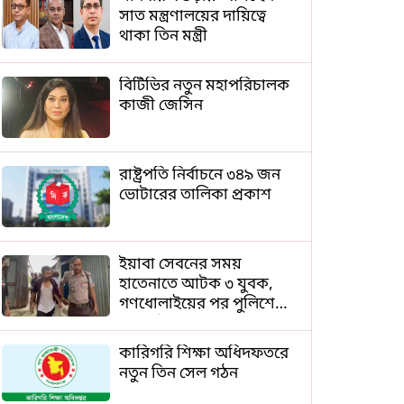
সাত মন্ত্রণালয়ের দায়িত্বে
থাকা তিন মন্ত্রী
বিটিভির নতুন মহাপরিচালক
কাজী জেসিন
রাষ্ট্রপতি নির্বাচনে ৩৪৯ জন
ভোটারের তালিকা প্রকাশ
ইয়াবা সেবনের সময়
হাতেনাতে আটক ৩ যুবক,
গণধোলাইয়ের পর পুলিশে
সোপর্দ
কারিগরি শিক্ষা অধিদফতরে
নতুন তিন সেল গঠন