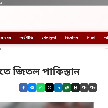
6)
ার খবর
অর্থনীতি
খেলাধুলা
বিনোদন
শিক্ষা
লা
ন
রতে জিতল পাকিস্তান
অ-
অ+