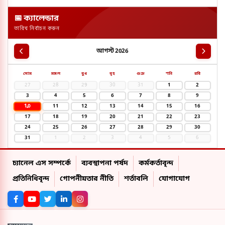
📅 ক্যালেন্ডার
তারিখ নির্বাচন করুন
আগস্ট 2026
সোম
মঙ্গল
বুধ
বৃহ
শুক্র
শনি
রবি
27
28
29
30
31
1
2
3
4
5
6
7
8
9
10
11
12
13
14
15
16
17
18
19
20
21
22
23
24
25
26
27
28
29
30
31
1
2
3
4
5
6
চ্যানেল এস সম্পর্কে
ব্যবস্থাপনা পর্ষদ
কর্মকর্তাবৃন্দ
প্রতিনিধিবৃন্দ
গোপনীয়তার নীতি
শর্তাবলি
যোগাযোগ