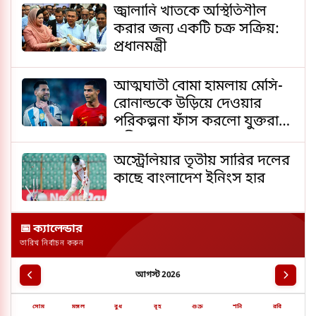
জ্বালানি খাতকে অস্থিতিশীল
করার জন্য একটি চক্র সক্রিয়:
প্রধানমন্ত্রী
আত্মঘাতী বোমা হামলায় মেসি-
রোনাল্ডকে উড়িয়ে দেওয়ার
পরিকল্পনা ফাঁস করলো যুক্তরাষ্ট্র
পুলিশ
অস্ট্রেলিয়ার তৃতীয় সারির দলের
কাছে বাংলাদেশ ইনিংস হার
📅 ক্যালেন্ডার
তারিখ নির্বাচন করুন
আগস্ট 2026
সোম
মঙ্গল
বুধ
বৃহ
শুক্র
শনি
রবি