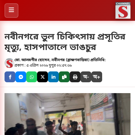
নবীনগরে ভুল চিকিৎসায় প্রসূতির
মৃত্যু, হাসপাতালে ভাঙচুর
মো. আলমগীর হোসেন, নবীনগর (ব্রাহ্মণবাড়িয়া) প্রতিনিধি:
প্রকাশ : ৫ এপ্রিল ২০২৬ দুপুর ০২:৫৭:৩৬
অ-
অ+