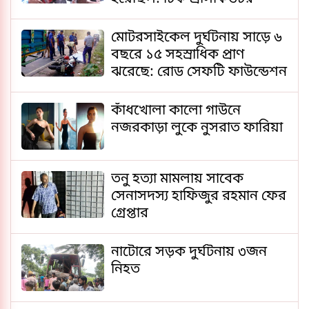
মোটরসাইকেল দুর্ঘটনায় সাড়ে ৬
বছরে ১৫ সহস্রাধিক প্রাণ
ঝরেছে: রোড সেফটি ফাউন্ডেশন
কাঁধখোলা কালো গাউনে
নজরকাড়া লুকে নুসরাত ফারিয়া
তনু হত্যা মামলায় সাবেক
সেনাসদস্য হাফিজুর রহমান ফের
গ্রেপ্তার
নাটোরে সড়ক দুর্ঘটনায় ৩জন
নিহত