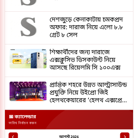
দেশজুড়ে কেনাকাটায় চমকপ্রদ
অফার: দারাজ নিয়ে এলো ৮.৮
গ্রেট ৮ সেল
শিক্ষার্থীদের জন্য দারাজে
এক্সক্লুসিভ ডিসকাউন্ট নিয়ে
আসছে রিয়েলমি সি ১০০এক্স
প্রান্তিক শহরে উন্নত আল্ট্রাসাউন্ড
প্রযুক্তি নিয়ে উইপ্রো জিই
হেলথকেয়ারের ‘হেলথ এক্সপ্রেস’
চালু
📅 ক্যালেন্ডার
তারিখ নির্বাচন করুন
আগস্ট 2026