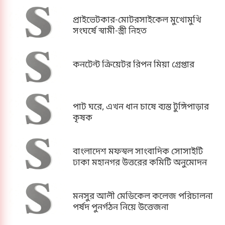
প্রাইভেটকার-মোটরসাইকেল মুখোমুখি
সংঘর্ষে স্বামী-স্ত্রী নিহত
কনটেন্ট ক্রিয়েটর রিপন মিয়া গ্রেপ্তার
পাট ঘরে, এখন ধান চাষে ব্যস্ত টুঙ্গিপাড়ার
কৃষক
বাংলাদেশ মফস্বল সাংবাদিক সোসাইটি
ঢাকা মহানগর উত্তরের কমিটি অনুমোদন
মনসুর আলী মেডিকেল কলেজ পরিচালনা
পর্ষদ পুনর্গঠন নিয়ে উত্তেজনা