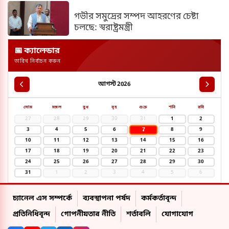
গভীর সমুদ্রের সম্পদ আহরণের চেষ্টা
চলছে: স্বরাষ্ট্রমন্ত্রী
📅 ক্যালেন্ডার
তারিখ নির্বাচন করুন
আগস্ট 2026
সোম
মঙ্গল
বুধ
বৃহ
শুক্র
শনি
রবি
27
28
29
30
31
1
2
7
3
4
5
6
8
9
10
11
12
13
14
15
16
17
18
19
20
21
22
23
24
25
26
27
28
29
30
31
1
2
3
4
5
6
চ্যানেল এস সম্পর্কে
ব্যবস্থাপনা পর্ষদ
কর্মকর্তাবৃন্দ
প্রতিনিধিবৃন্দ
গোপনীয়তার নীতি
শর্তাবলি
যোগাযোগ