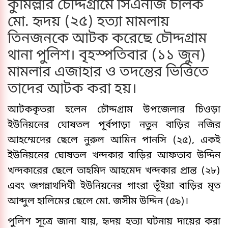
কুমিল্লার চৌদ্দগ্রামে সিএনজি চালক
মো. হৃদয় (২৫) হত্যা মামলায়
তিনজনকে আটক করেছে চৌদ্দগ্রাম
থানা পুলিশ। বৃহস্পতিবার (১১ জুন)
মামলার এজাহার ও তদন্তের ভিত্তিতে
তাদের আটক করা হয়।
আটককৃতরা হলেন চৌদ্দগ্রাম উপজেলার চিওড়া
ইউনিয়নের ঘোষতল পূর্বপাড়া নতুন বাড়ির নজির
আহম্মেদের ছেলে নুরুল আমিন পানসি (২৫), একই
ইউনিয়নের ঘোষতল খন্দকার বাড়ির আফতাব উদ্দিন
খন্দকারের ছেলে তাহমিদ আহমেদ খন্দকার প্রান্ত (২৮)
এবং জগন্নাথদিঘী ইউনিয়নের গাংরা ভূঁইয়া বাড়ির মৃত
আব্দুল হালিমের ছেলে মো. জসীম উদ্দিন (৫৯)।
পুলিশ সূত্রে জানা যায়, হৃদয় হত্যা ঘটনায় দায়ের করা