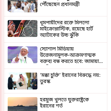
পৌঁছেছেন প্রধানমন্ত্রী
ধূমপায়ীদের রক্তে মিললো
মাইক্রোপ্লাস্টিক, রয়েছে হার্ট
অ্যাটাকের উচ্চ ঝুঁকি
স্যোশাল মিডিয়ায়
উত্তেজনামূলক-আক্রমণাত্মক
বক্তব্য বন্ধ করতে হবে: জামায়াত
আমির
‘মক্কা চুক্তি’ ইরানের বিরুদ্ধে নয়:
তুরস্ক
হরমুজ খুলতে যুক্তরাষ্ট্রকে
ইরানের শর্ত