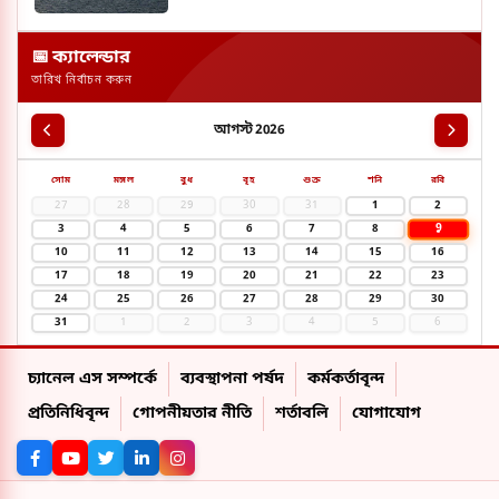
📅 ক্যালেন্ডার
তারিখ নির্বাচন করুন
আগস্ট 2026
সোম
মঙ্গল
বুধ
বৃহ
শুক্র
শনি
রবি
27
28
29
30
31
1
2
9
3
4
5
6
7
8
10
11
12
13
14
15
16
17
18
19
20
21
22
23
24
25
26
27
28
29
30
31
1
2
3
4
5
6
চ্যানেল এস সম্পর্কে
ব্যবস্থাপনা পর্ষদ
কর্মকর্তাবৃন্দ
প্রতিনিধিবৃন্দ
গোপনীয়তার নীতি
শর্তাবলি
যোগাযোগ