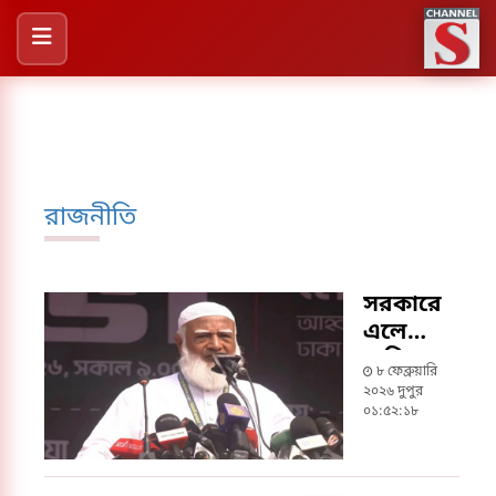
রাজনীতি
সরকারে
এলে
নাহিদ
৮ ফেব্রুয়ারি
ইসলাম
২০২৬ দুপুর
মন্ত্রী হবে:
০১:৫২:১৮
জামায়াত
আমির