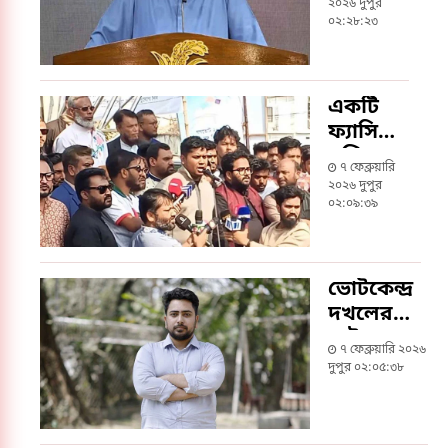
একটি
২০২৬ দুপুর
দল
০২:২৮:২৩
বোরকা-
হিজাব
প্রস্তুত
একটি
রেখেছে:
ফ্যাসিস্ট
মাহদি
শক্তি
৭ ফেব্রুয়ারি
আমিন
আবারও
২০২৬ দুপুর
ভোটকেন্দ্র
০২:০৯:৩৯
দখলের
পাঁয়তারা
করছে:
ভোটকেন্দ্র
হাসনাত
দখলের
আব্দুল্লাহ
চেষ্টা হলে
৭ ফেব্রুয়ারি ২০২৬
ফ্যাসিস্টদের
দুপুর ০২:০৫:৩৮
পরিণতি
হবে: নাহিদ
ইসলাম