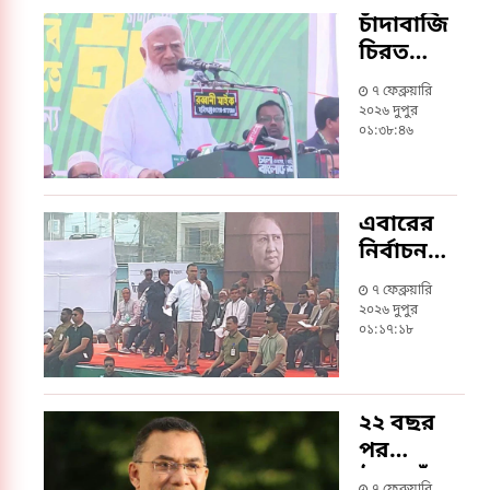
চাঁদাবাজি
চিরতরে
বন্ধ করা
৭ ফেব্রুয়ারি
হবে:
২০২৬ দুপুর
জামায়াত
০১:৩৮:৪৬
আমির
এবারের
নির্বাচন
হবে দেশ
৭ ফেব্রুয়ারি
পুনর্গঠনের
২০২৬ দুপুর
লড়াই:
০১:১৭:১৮
তারেক
রহমান
২২ বছর
পর
ঠাকুরগাঁও