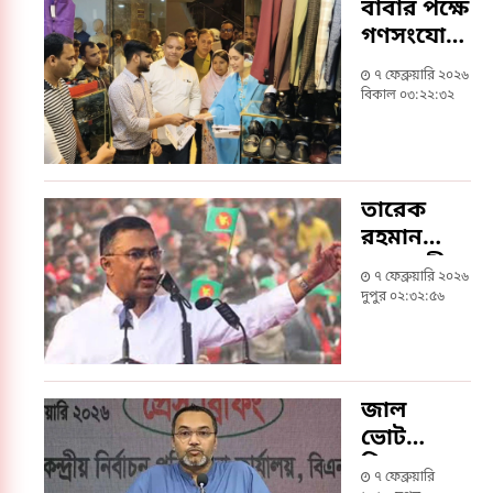
দেওয়া
বাবার পক্ষে
হবে
গণসংযোগে
নামলেন
৭ ফেব্রুয়ারি ২০২৬
জাইমা
বিকাল ০৩:২২:৩২
রহমান
তারেক
রহমান
রাজধানীতে
৭ ফেব্রুয়ারি ২০২৬
১৪ নির্বাচনী
দুপুর ০২:৩২:৫৬
জনসভায়
অংশ
নেবেন
জাল
ভোট
দিতে
৭ ফেব্রুয়ারি