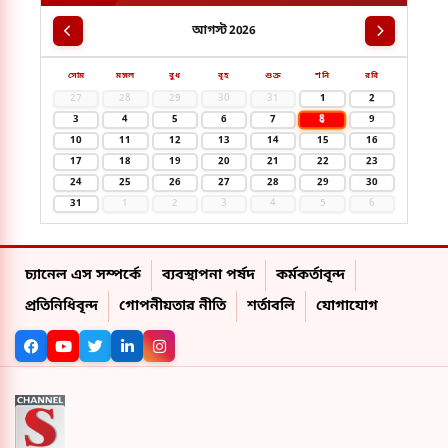
আগস্ট 2026
সোম
মঙ্গল
বুধ
বৃহ
শুক্র
শনি
রবি
27
28
29
30
31
1
2
8
3
4
5
6
7
9
10
11
12
13
14
15
16
17
18
19
20
21
22
23
24
25
26
27
28
29
30
31
1
2
3
4
5
6
চ্যানেল এস সম্পর্কে
ব্যবস্থাপনা পর্ষদ
কর্মকর্তাবৃন্দ
প্রতিনিধিবৃন্দ
গোপনীয়তার নীতি
শর্তাবলি
যোগাযোগ