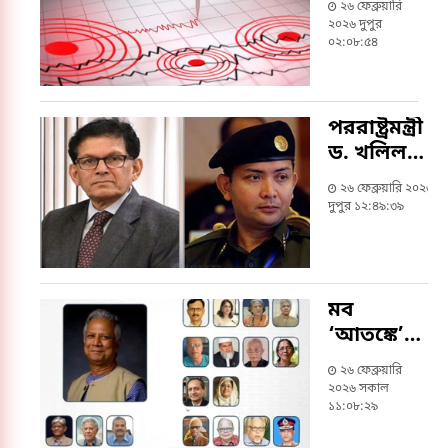
২৬ ফেব্রুয়ারি
দেশ
২০২৬ দুপুর
০২:০৮:৫৪
পররাষ্ট্রমন্ত্রী
ড. খলিলকে
আরাকান
২৬ ফেব্রুয়ারি ২০২৬
সেনাপ্রধানের
দুপুর ১২:৪৯:৩৯
অভিনন্দন
মব
‘আতঙ্কে’
সাবেক
২৬ ফেব্রুয়ারি
উপদেষ্টারা,
২০২৬ সকাল
ছাড়তে
১১:০৮:২৯
চাইছেন না