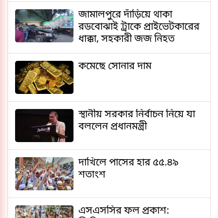
জামালপুরে দাঁড়িয়ে থাকা
রডবোঝাই ট্রাকে প্রাইভেটকারের
ধাক্কা, সহকারী জজ নিহত
কমেছে সোনার দাম
স্থানীয় সরকার নির্বাচন নিয়ে যা
বললেন প্রধানমন্ত্রী
দাখিলে পাসের হার ৫৫.৪৯
শতাংশ
এসএসসির ফল প্রকাশ: