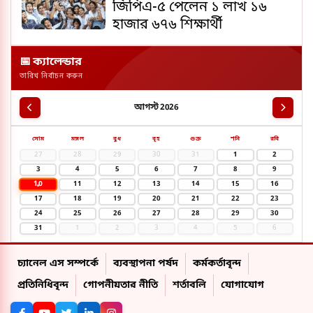
জিপিএ-৫ পেলেন ১ লাখ ১৬
হাজার ৬৭৬ শিক্ষার্থী
📅 ক্যালেন্ডার
তারিখ নির্বাচন করুন
আগস্ট 2026
সোম
মঙ্গল
বুধ
বৃহ
শুক্র
শনি
রবি
27
28
29
30
31
1
2
3
4
5
6
7
8
9
10
11
12
13
14
15
16
17
18
19
20
21
22
23
24
25
26
27
28
29
30
31
1
2
3
4
5
6
চ্যানেল এস সম্পর্কে
ব্যবস্থাপনা পর্ষদ
কর্মকর্তাবৃন্দ
প্রতিনিধিবৃন্দ
গোপনীয়তার নীতি
শর্তাবলি
যোগাযোগ